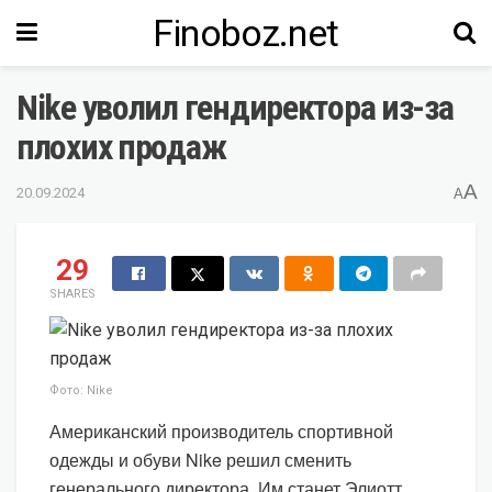
Finoboz.net
Nike уволил гендиректора из-за
плохих продаж
A
20.09.2024
A
29
SHARES
Фото: Nike
Американский производитель спортивной
одежды и обуви Nike решил сменить
генерального директора. Им станет Элиотт