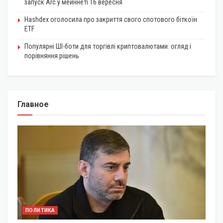
запуск Arc у мейннеті 16 вересня
Hashdex оголосила про закриття свого спотового біткоїн
ETF
Популярні ШІ-боти для торгівлі криптовалютами: огляд і
порівняння рішень
Главное
ПОЛИТИКА