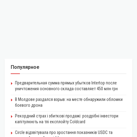
Популярное
Предварительная сумма прямых убытков Intertop после
уничтожения основного склада составляет 450 млн грн
В Молдове раздался взрыв: на месте обнаружили обломки
боевого дрона
Рекордний страх і збиткові продажі: роздрібні інвестори
капітулюють на тлі експлойту Coldcard
Circle відзвітувала про зростання показників USDC та