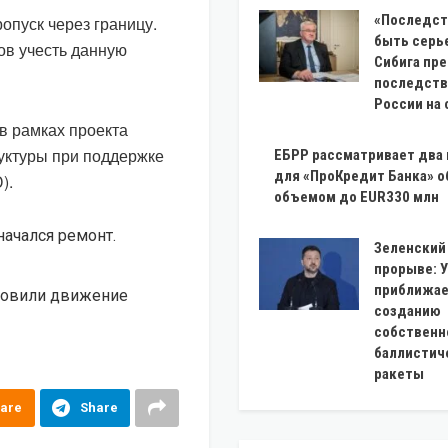
«Последст
опуск через границу.
быть серь
ов учесть данную
Сибига пр
последств
России на 
в рамках проекта
уктуры при поддержке
ЕБРР рассматривает два
для «ПроКредит Банка» 
).
объемом до EUR330 млн
 начался ремонт.
Зеленский 
прорыве: 
приближае
ановили движение
созданию
собственн
баллистич
ракеты
are
Share