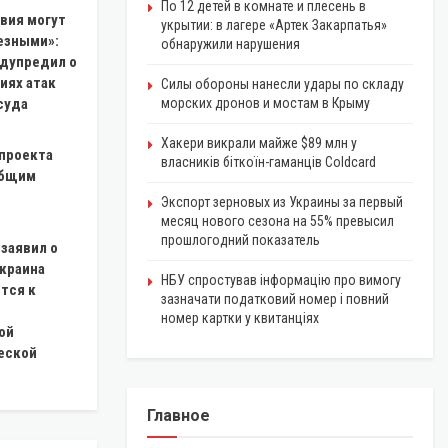
По 12 детей в комнате и плесень в
вия могут
укрытии: в лагере «Артек Закарпатья»
езными»:
обнаружили нарушения
едупредил о
иях атак
Силы обороны нанесли удары по складу
суда
морских дронов и мостам в Крыму
Хакери викрали майже $89 млн у
 проекта
власників біткоїн-гаманців Coldcard
общим
Экспорт зерновых из Украины за первый
месяц нового сезона на 55% превысил
прошлогодний показатель
заявил о
Украина
НБУ спростував інформацію про вимогу
тся к
зазначати податковий номер і повний
номер картки у квитанціях
ой
еской
Главное