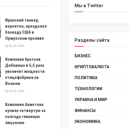
Мы в Twitter
Иранский танкер,
вероятно, преодолел
блокаду США в
Ормузском проливе
Разделы сайта
06.05.2026
БИЗНЕС
Компания братьев
Добкиных в 5,5 раза
КРИПТОВАЛЮТА
увеличит мощности
птицефабрики на
ПОЛИТИКА
Волыни
ТЕХНОЛОГИИ
06.05.2026
УКРАИНА И МИР
Компания Ахметова
купила четвертую за
ФИНАНСЫ
полгода глиняную
ЭКОНОМИКА
лицензию