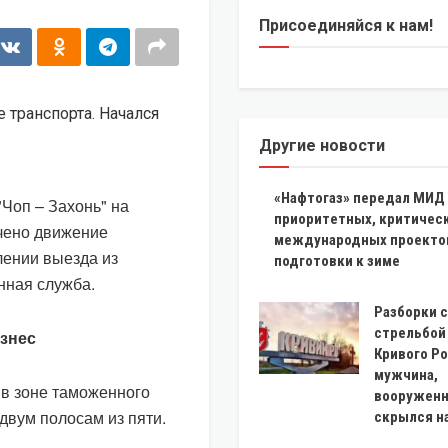
Присоединяйся к нам!
Другие новости
«Нафтогаз» передал МИД
"Чоп – Захонь" на
приоритетных, критичес
ичено движение
международных проекто
лении выезда из
подготовки к зиме
нная служба.
Разборки 
стрельбой
ізнес
Кривого Ро
мужчина,
 в зоне таможенного
вооруженн
 двум полосам из пяти.
скрылся на