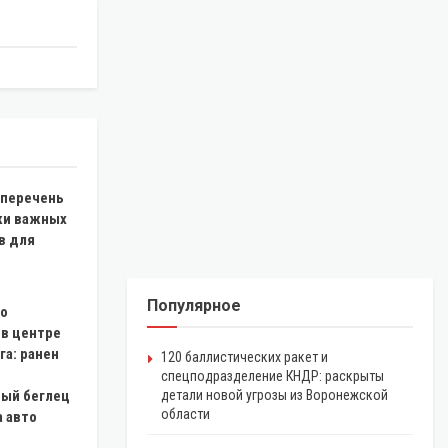
 перечень
ки важных
в для
Популярное
со
 в центре
га: ранен
120 баллистических ракет и
спецподразделение КНДР: раскрыты
ый беглец
детали новой угрозы из Воронежской
области
 авто