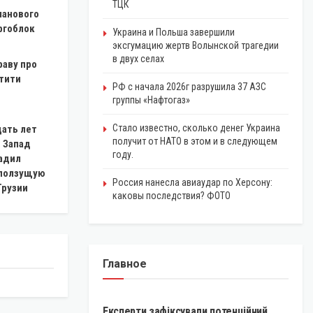
ТЦК
ланового
ргоблок
Украина и Польша завершили
эксгумацию жертв Волынской трагедии
в двух селах
раву про
атити
РФ с начала 2026г разрушила 37 АЗС
группы «Нафтогаз»
Стало известно, сколько денег Украина
ать лет
получит от НАТО в этом и в следующем
 Запад
году.
адил
 ползущую
Россия нанесла авиаудар по Херсону:
Грузии
каковы последствия? ФОТО
Главное
КРИПТОВАЛЮТА
Експерти зафіксували потенційний