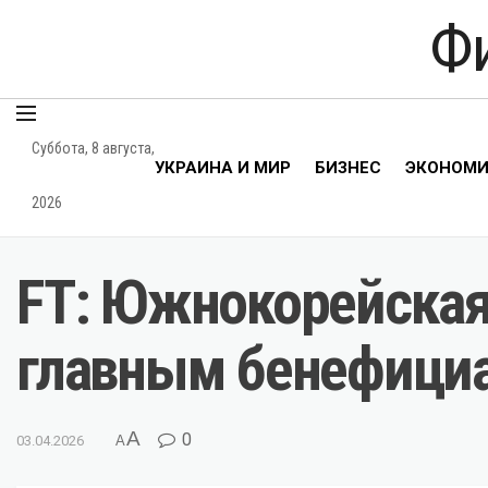
Ф
Суббота, 8 августа,
УКРАИНА И МИР
БИЗНЕС
ЭКОНОМ
2026
FT: Южнокорейская
главным бенефици
A
0
03.04.2026
A