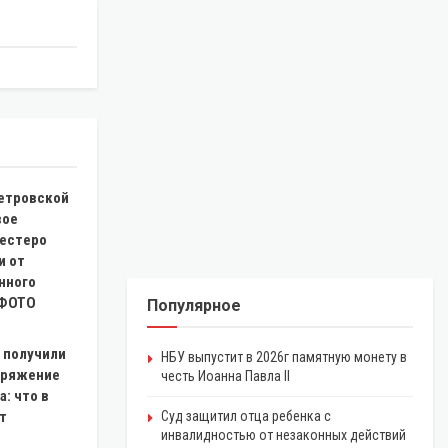
етровской
вое
шестеро
и от
нного
 ФОТО
Популярное
 получили
НБУ выпустит в 2026г памятную монету в
аряжение
честь Иоанна Павла II
: что в
т
Суд защитил отца ребенка с
инвалидностью от незаконных действий