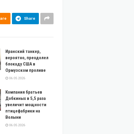
are
Share
Иранский танкер,
вероятно, преодолел
блокаду США в
Ормузском проливе
06.05.2026
Компания братьев
Добкиных в 5,5 раза
увеличит мощности
птицефабрики на
Волыни
06.05.2026