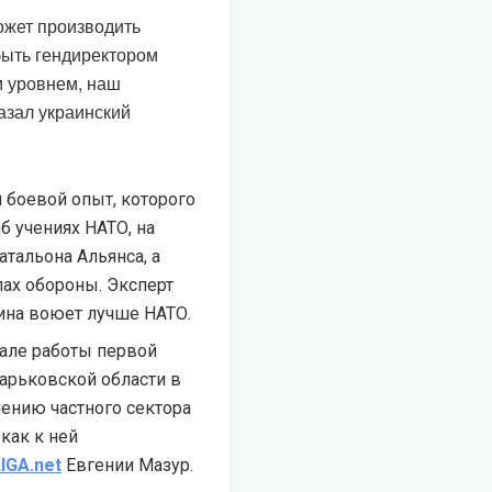
ожет производить
быть гендиректором
м уровнем, наш
азал украинский
 боевой опыт, которого
об учениях НАТО, на
тальона Альянса, а
ах обороны. Эксперт
ина воюет лучше НАТО.
чале работы первой
арьковской области в
ению частного сектора
как к ней
LIGA.net
Евгении Мазур.