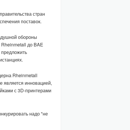
 правительства стран
спечения поставок.
здушной обороны
 Rheinmetall до BAE
ы предложить
истанциях.
ерна Rheinmetall
е является инновацией,
яйками с 3D-принтерами
онкурировать надо "не