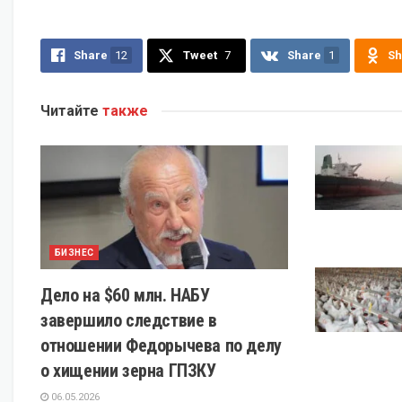
Share
12
Tweet
7
Share
1
Sh
Читайте
также
БИЗНЕС
Дело на $60 млн. НАБУ
завершило следствие в
отношении Федорычева по делу
о хищении зерна ГПЗКУ
06.05.2026