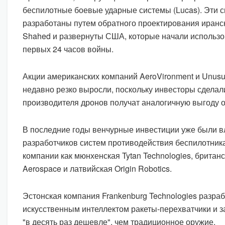
беспилотные боевые ударные системы (Lucas). Эти 
разработаны путем обратного проектирования иранс
Shahed и развернуты США, которые начали использов
первых 24 часов войны.
Акции американских компаний AeroVironment и Unusu
недавно резко выросли, поскольку инвесторы сделали 
производителя дронов получат аналогичную выгоду о
В последние годы венчурные инвестиции уже были в
разработчиков систем противодействия беспилотник
компании как мюнхенская Tytan Technologies, британ
Aerospace и латвийская Origin Robotics.
Эстонская компания Frankenburg Technologies разр
искусственным интеллектом ракеты-перехватчики и за
"в десять раз дешевле", чем традиционное оружие.