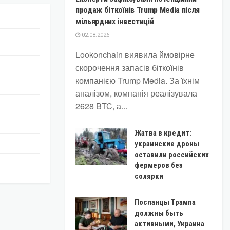
продаж біткоїнів Trump Media після
мільярдних інвестицій
02.08.2026
Lookonchain виявила ймовірне
скорочення запасів біткоїнів
компанією Trump Media. За їхнім
аналізом, компанія реалізувала
2628 BTC, а...
Жатва в кредит:
украинские дроны
оставили российских
фермеров без
солярки
Посланцы Трампа
должны быть
активными, Украина