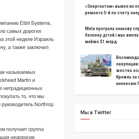
«Энергоатом» вывел из п
ремонта 5-й по счету эне
мпанию Elbit Systems,
Meta програла знакову сп
сло самых дорогих
безпеку дітей і має випл
на этой неделе Израиль
майже $1 млрд
ну, а также заключил
Восемнадц
оккупации:
жестко ос
так называемых
Кремль за
ckheed Martin и
аннексию 
ше нетрадиционных
покупать то, что мы
 руководитель Northrop
Мы в Twitter
ом получает группа
вшая недорогие