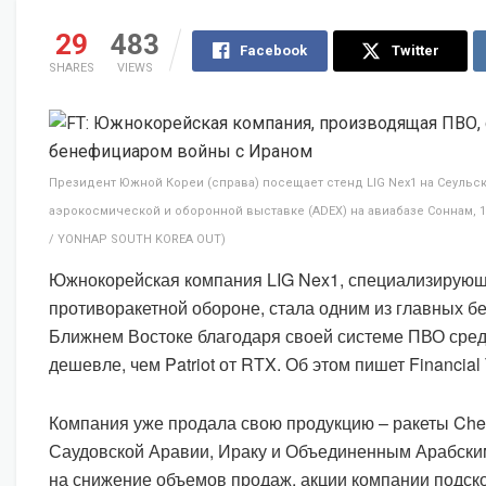
29
483
Facebook
Twitter
SHARES
VIEWS
Президент Южной Кореи (справа) посещает стенд LIG Nex1 на Сеуль
аэрокосмической и оборонной выставке (ADEX) на авиабазе Соннам, 17
/ YONHAP SOUTH KOREA OUT)
Южнокорейская компания LIG Nex1, специализирующ
противоракетной обороне, стала одним из главных 
Ближнем Востоке благодаря своей системе ПВО сред
дешевле, чем Patriot от RTX. Об этом пишет Financial
Компания уже продала свою продукцию – ракеты Cheon
Саудовской Аравии, Ираку и Объединенным Арабски
на снижение объемов продаж, акции компании подск