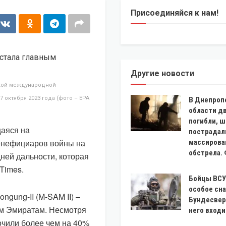
Присоединяйся к нам!
Другие новости
ской международной
 октября 2023 года (фото – EPA
В Днепроп
области д
погибли, 
аяся на
пострадал
бенефициаров войны на
массирова
обстрела.
ней дальности, которая
 Times.
Бойцы ВСУ
особое сн
gung-II (M-SAM II) –
Бундесвера
м Эмиратам. Несмотря
него входи
очили более чем на 40%