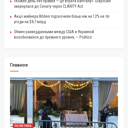
«Кожен день без правил — це втрата капіталу»: Grayscale
звернулася до Сенату через CLARITY Act
Акції майнера Bitdeer підскочили більш ніж на 12% на тлі
угоди на $4,7 млрд
Обмен разведданными между США и Украиной
возобновился до прежнего уровня, — Politico
Главное
ПОЛИТИКА