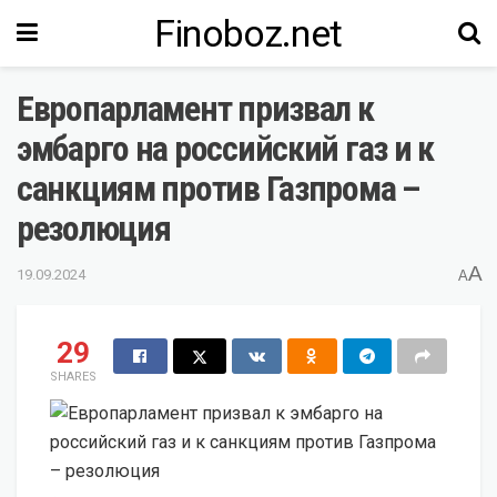
Finoboz.net
Европарламент призвал к
эмбарго на российский газ и к
санкциям против Газпрома –
резолюция
A
19.09.2024
A
29
SHARES