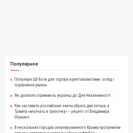
Популярное
Популярні ШІ-боти для торгівлі криптовалютами: огляд і
порівняння рішень
Які доплати отримають українці до Дня Незалежності
Как заставить российские элиты убрать диктатора, а
Трампа «молчать в тряпочку» – рецепт от Владимира
Огрызко
В нескольких городах оккупированного Крыма прогремели
взрывы: известно о ударе в районе нефтебазы