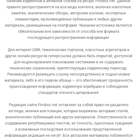
наличии корректной и активной ссылки на ресурс Finoboz.net. Данное
правило распространяется на все виды контента, включая новостные
заметки, аналитические обзоры, авторские колонки, экспертные
комментарии, мультимедийные публикации и любые другие
материалы, размещённые на платформе. Указание источника является
обязательным вне зависимости от способа или формата
последующего распространения информации.
Для интернет-СМИ, тематических порталов, новостных агрегаторов и
других онлайн-ресурсов гиперссылка должна быть открытой, доступной
для индексирования поисковыми системами и не содержать
технических ограничений, препятствующих корректному переходу.
Рекомендуется размещать ссылку непосредственно в подзаголовке
материала, либо в его первом абзаце — это обеспечивает прозрачность
происхождения информации, корректную атрибуцию и соблюдение
стандартов этичного цитирования.
Редакция сайта Finoboz.net оставляет за собой право не разделять
взгляды, мнения или позиции, которые выражены авторами статей,
аналитических публикаций или других материалов. Ответственность за
содержание републикуемых текстов, их точность, оценочные суждения
и возможные последствия использования представленной
информации редакция не несёт. Все авторские материалы публикуются