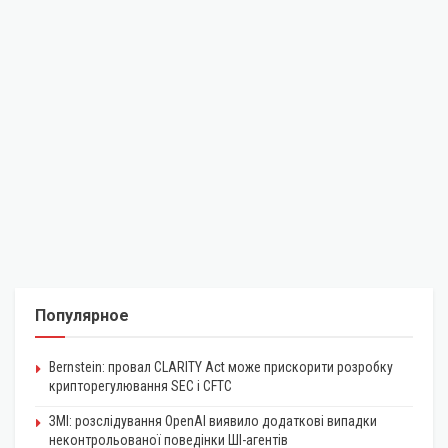
Популярное
Bernstein: провал CLARITY Act може прискорити розробку
крипторегулювання SEC і CFTC
ЗМІ: розслідування OpenAI виявило додаткові випадки
неконтрольованої поведінки ШІ-агентів