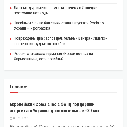
Латание дыр вместо ремонта: почему в Донецке
постоянно нет воды
Наскільки більше балістики стала запускати Росія по
Україні – інфографіка
Повреждены два распределительных центра «Сильпо»,
шестеро сотрудников погибли
Россия атаковала терминал «Новой почты» на
Харьковщине, есть погибший
Главное
ЭКОНОМИКА
Европейский Союз внес в Фонд поддержки
энергетики Украины дополнительные €30 млн
08.08.2026
Европейский Союз направил дополнительные 30