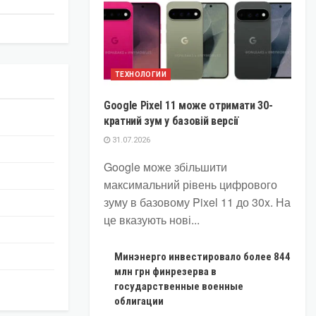
ТЕХНОЛОГИИ
Google Pixel 11 може отримати 30-
кратний зум у базовій версії
31.07.2026
Google може збільшити
максимальний рівень цифрового
зуму в базовому Pixel 11 до 30x. На
це вказують нові...
Минэнерго инвестировало более 844
млн грн финрезерва в
государственные военные
облигации