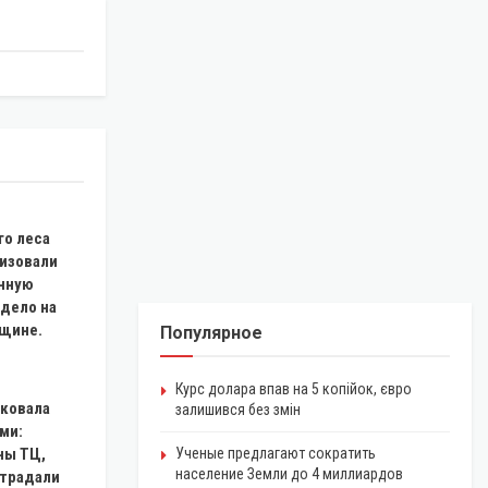
го леса
низовали
онную
 дело на
щине.
Популярное
Курс долара впав на 5 копійок, євро
аковала
залишився без змін
ми:
ны ТЦ,
Ученые предлагают сократить
население Земли до 4 миллиардов
страдали