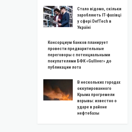
Стало відомо, скільки
заробляють IT-фахівці
у сфері DefTech в
Україні
Консорциум банков планирует
провести предварительные
переговоры с потенциальными
покупателями БФК «Gulliver» до
публикации лота
В нескольких городах
оккупированного
Крыма прогремели
взрывы: известно о
ударе в районе
нефтебазы