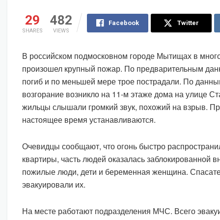
29
482
Facebook
Twitter
SHARES
VIEWS
В российском подмосковном городе Мытищах в мног
произошел крупный пожар. По предварительным дан
погиб и по меньшей мере трое пострадали. По данн
возгорание возникло на 11-м этаже дома на улице С
жильцы слышали громкий звук, похожий на взрыв. П
настоящее время устанавливаются.
Очевидцы сообщают, что огонь быстро распространи
квартиры, часть людей оказалась заблокированной в
пожилые люди, дети и беременная женщина. Спасат
эвакуировали их.
На месте работают подразделения МЧС. Всего эваку