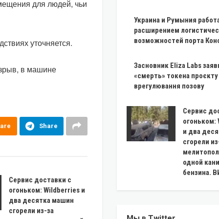
мещения для людей, чьи
Украина и Румыния работ
расширением логистичес
возможностей порта Кон
ствиях уточняется.
Засновник Eliza Labs заяв
зрыв, в машине
«смерть» токена проєкту 
врегулювання позову
Сервис до
огоньком: 
are
Share
и два дес
сгорели из
мелитопол
одной кан
бензина. 
Сервис доставки с
огоньком: Wildberries и
два десятка машин
сгорели из-за
Мы в Twitter