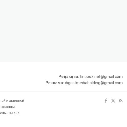
Редакция:
finoboz.net@gmail.com
Реклама:
digestmediaholding@gmail.com
ной и активной
 колонки,
тельным вне