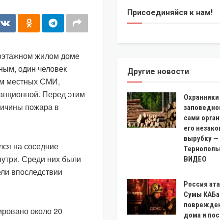
Присоединяйся к нам!
оэтажном жилом доме
ным, один человек
Другие новости
ым местных СМИ,
танционной. Перед этим
Охранники
ричины пожара в
заповедно
сами орга
его незак
вырубку —
лся на соседние
Тернополь
нутри. Среди них были
ВИДЕО
ели впоследствии
Россия ат
Сумы КАБа
поврежде
ировано около 20
дома и по