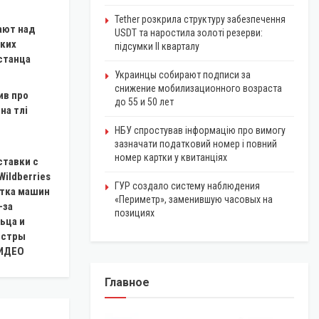
Tether розкрила структуру забезпечення
ают над
USDT та наростила золоті резерви:
ких
підсумки II кварталу
станца
Украинцы собирают подписи за
снижение мобилизационного возраста
ив про
до 55 и 50 лет
на тлі
НБУ спростував інформацію про вимогу
зазначати податковий номер і повний
номер картки у квитанціях
ставки с
Wildberries
ГУР создало систему наблюдения
ятка машин
«Периметр», заменившую часовых на
-за
позициях
ьца и
истры
ВИДЕО
Главное