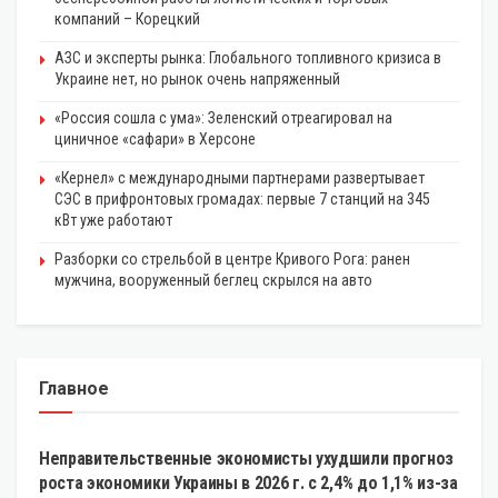
компаний – Корецкий
АЗС и эксперты рынка: Глобального топливного кризиса в
Украине нет, но рынок очень напряженный
«Россия сошла с ума»: Зеленский отреагировал на
циничное «сафари» в Херсоне
«Кернел» с международными партнерами развертывает
СЭС в прифронтовых громадах: первые 7 станций на 345
кВт уже работают
Разборки со стрельбой в центре Кривого Рога: ранен
мужчина, вооруженный беглец скрылся на авто
Главное
ЭКОНОМИКА
Неправительственные экономисты ухудшили прогноз
роста экономики Украины в 2026 г. с 2,4% до 1,1% из-за