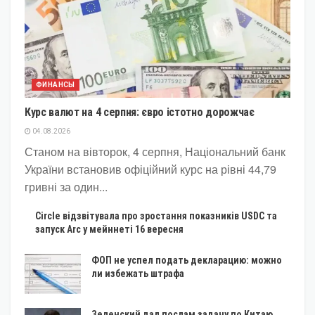
ФИНАНСЫ
Курс валют на 4 серпня: євро істотно дорожчає
04.08.2026
Станом на вівторок, 4 серпня, Національний банк
України встановив офіційний курс на рівні 44,79
гривні за один...
Circle відзвітувала про зростання показників USDC та
запуск Arc у мейннеті 16 вересня
ФОП не успел подать декларацию: можно
ли избежать штрафа
Зеленский дал послам задачу по Китаю