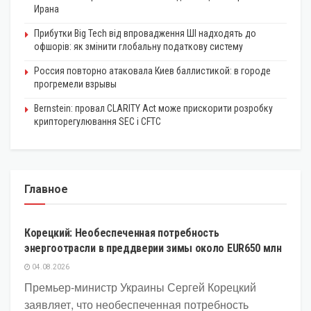
Ирана
Прибутки Big Tech від впровадження ШІ надходять до
офшорів: як змінити глобальну податкову систему
Россия повторно атаковала Киев баллистикой: в городе
прогремели взрывы
Bernstein: провал CLARITY Act може прискорити розробку
крипторегулювання SEC і CFTC
Главное
ЭКОНОМИКА
Корецкий: Необеспеченная потребность
энергоотрасли в преддверии зимы около EUR650 млн
04.08.2026
Премьер-министр Украины Сергей Корецкий
заявляет, что необеспеченная потребность