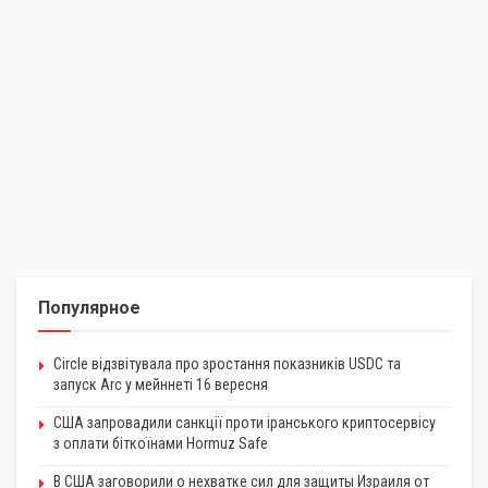
Популярное
Circle відзвітувала про зростання показників USDC та
запуск Arc у мейннеті 16 вересня
США запровадили санкції проти іранського криптосервісу
з оплати біткоїнами Hormuz Safe
В США заговорили о нехватке сил для защиты Израиля от