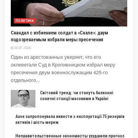
ПОЛИТИКА
Скандал с избиением солдат в «Скале»: двум
подозреваемым избрали меры пресечения
30.07.2026
Один из арестованных уверяет, что его
оклеветали Суд в Кропивницком избрал меру
пресечения двум военнослужащим 425-го
отдельного...
Світовий тренд: чи стануть балконні
сонячні станції масовими в Україні
Aave запропонувала вивести з експлуатації 75 резервів
активів і шість мереж
Неправительственные экономисты ухудшили прогноз