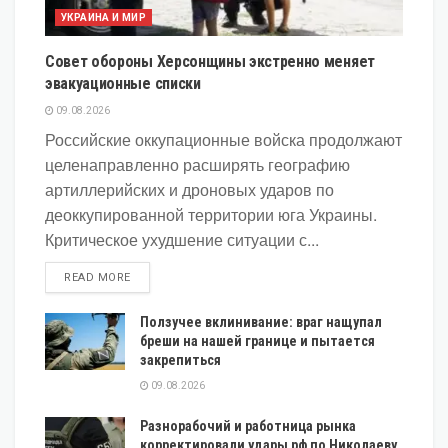
УКРАИНА И МИР
Совет обороны Херсонщины экстренно меняет
эвакуационные списки
09.08.2026
Российские оккупационные войска продолжают
целенаправленно расширять географию
артиллерийских и дроновых ударов по
деоккупированной территории юга Украины.
Критическое ухудшение ситуации с...
DETAILS
READ MORE
Ползучее вклинивание: враг нащупал
бреши на нашей границе и пытается
закрепиться
09.08.2026
Разнорабочий и работница рынка
корректировали удары рф по Николаеву