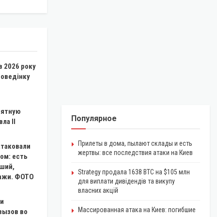
в 2026 року
поведінку
мятную
Популярное
ла II
Прилеты в дома, пылают склады и есть
атаковали
жертвы: все последствия атаки на Киев
ом: есть
ший,
Strategy продала 1638 BTC на $105 млн
ражи. ФОТО
для виплати дивідендів та викупу
власних акцій
ли
Массированная атака на Киев: погибшие
вызов во