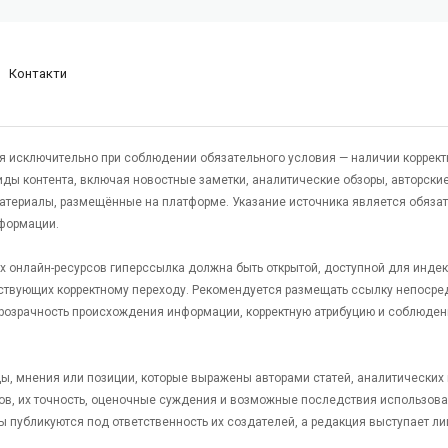
Контакти
я исключительно при соблюдении обязательного условия — наличии коррект
виды контента, включая новостные заметки, аналитические обзоры, авторские
атериалы, размещённые на платформе. Указание источника является обяза
формации.
гих онлайн-ресурсов гиперссылка должна быть открытой, доступной для инде
ствующих корректному переходу. Рекомендуется размещать ссылку непосре
 прозрачность происхождения информации, корректную атрибуцию и соблюден
яды, мнения или позиции, которые выражены авторами статей, аналитических
тов, их точность, оценочные суждения и возможные последствия использов
ы публикуются под ответственность их создателей, а редакция выступает л