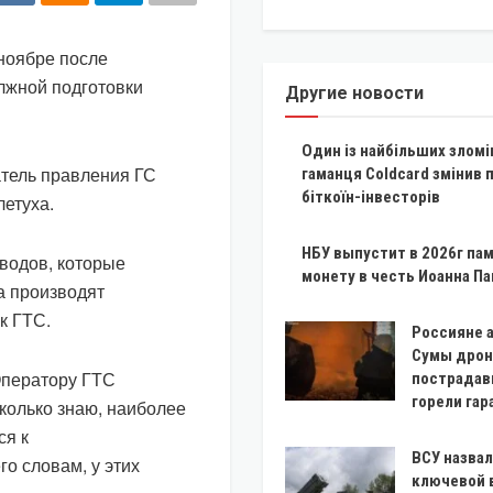
 ноябре после
лжной подготовки
Другие новости
Один із найбільших зломі
тель правления ГС
гаманця Coldcard змінив 
біткоїн-інвесторів
летуха.
НБУ выпустит в 2026г па
аводов, которые
монету в честь Иоанна Пав
ва производят
к ГТС.
Россияне 
Сумы дрон
"Оператору ГТС
пострадав
горели га
колько знаю, наиболее
ся к
ВСУ назва
го словам, у этих
ключевой 