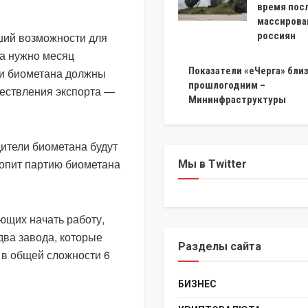
время пос
массирова
вший возможности для
россиян
ла нужно месяц
Показатели «еЧерга» близ
ли биометана должны
прошлогодним –
ществления экспорта —
Мининфраструктуры
дители биометана будут
акопит партию биометана
Мы в Twitter
ющих начать работу,
 два завода, которые
Разделы сайта
 в общей сложности 6
БИЗНЕС