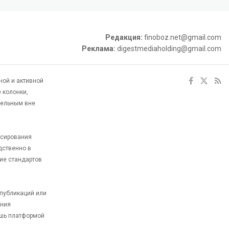
Редакция:
finoboz.net@gmail.com
Реклама:
digestmediaholding@gmail.com
ной и активной
 колонки,
тельным вне
ксирования
дственно в
ие стандартов
 публикаций или
ания
ишь платформой