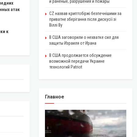
и раненые, разрушения и пожары
ледних
нных атак
CZ назвав криптобіржі безпечнішими за
приватне зберігання після дискусії зі
Віллі Ву
ки к
В США заговорили о нехватке сил для
защиты Израиля от Ирана
В США продолжается обсуждение
возможной передачи Украине
технологий Patriot
Главное