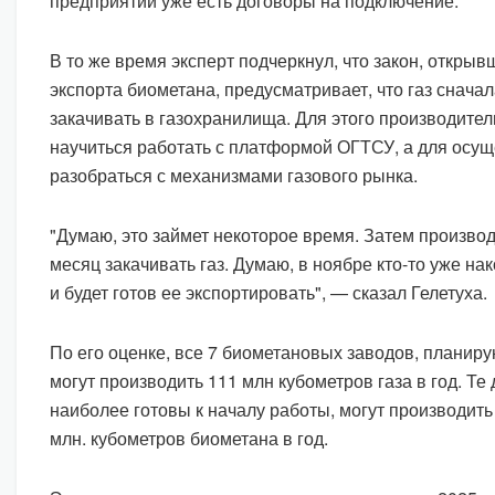
предприятий уже есть договоры на подключение.
В то же время эксперт подчеркнул, что закон, откры
экспорта биометана, предусматривает, что газ снача
закачивать в газохранилища. Для этого производите
научиться работать с платформой ОГТСУ, а для осу
разобраться с механизмами газового рынка.
"Думаю, это займет некоторое время. Затем произво
месяц закачивать газ. Думаю, в ноябре кто-то уже н
и будет готов ее экспортировать", — сказал Гелетуха.
По его оценке, все 7 биометановых заводов, планиру
могут производить 111 млн кубометров газа в год. Те
наиболее готовы к началу работы, могут производить
млн. кубометров биометана в год.