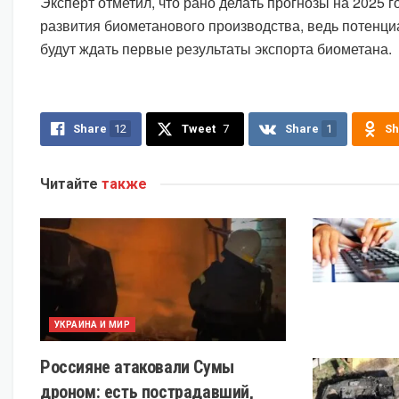
Эксперт отметил, что рано делать прогнозы на 2025 г
развития биометанового производства, ведь потенц
будут ждать первые результаты экспорта биометана.
Share
12
Tweet
7
Share
1
Sh
Читайте
также
УКРАИНА И МИР
Россияне атаковали Сумы
дроном: есть пострадавший,