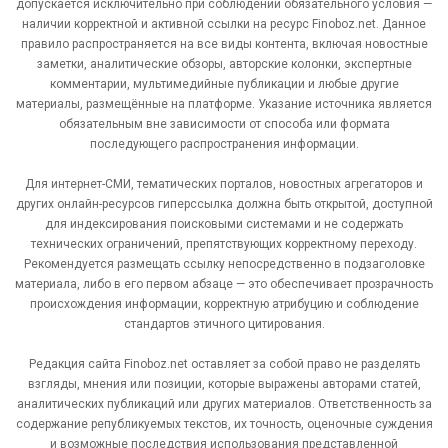
допускается исключительно при соблюдении обязательного условия —
наличии корректной и активной ссылки на ресурс Finoboz.net. Данное
правило распространяется на все виды контента, включая новостные
заметки, аналитические обзоры, авторские колонки, экспертные
комментарии, мультимедийные публикации и любые другие
материалы, размещённые на платформе. Указание источника является
обязательным вне зависимости от способа или формата
последующего распространения информации.
Для интернет-СМИ, тематических порталов, новостных агрегаторов и
других онлайн-ресурсов гиперссылка должна быть открытой, доступной
для индексирования поисковыми системами и не содержать
технических ограничений, препятствующих корректному переходу.
Рекомендуется размещать ссылку непосредственно в подзаголовке
материала, либо в его первом абзаце — это обеспечивает прозрачность
происхождения информации, корректную атрибуцию и соблюдение
стандартов этичного цитирования.
Редакция сайта Finoboz.net оставляет за собой право не разделять
взгляды, мнения или позиции, которые выражены авторами статей,
аналитических публикаций или других материалов. Ответственность за
содержание републикуемых текстов, их точность, оценочные суждения
и возможные последствия использования представленной