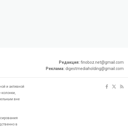
Редакция:
finoboz.net@gmail.com
Реклама:
digestmediaholding@gmail.com
ной и активной
 колонки,
тельным вне
ксирования
дственно в