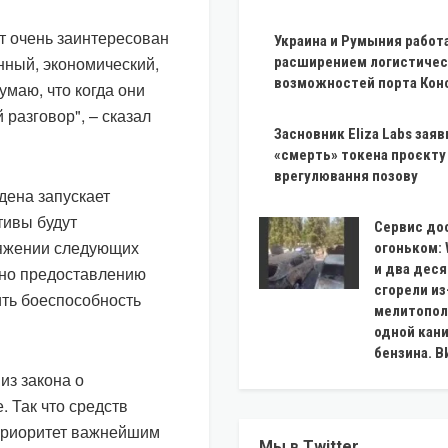
ет очень заинтересован
Украина и Румыния работ
енный, экономический,
расширением логистичес
возможностей порта Кон
умаю, что когда они
 разговор", – сказал
Засновник Eliza Labs заяв
«смерть» токена проєкту 
врегулювання позову
дена запускает
тивы будут
Сервис до
тяжении следующих
огоньком: 
и два дес
ено предоставлению
сгорели из
ить боеспособность
мелитопол
одной кан
бензина. 
из закона о
 Так что средств
 приоритет важнейшим
Мы в Twitter