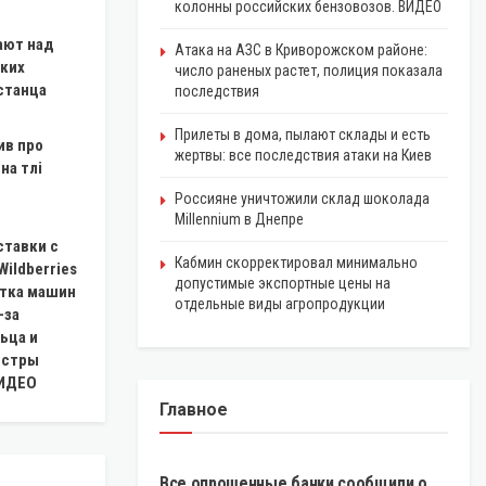
колонны российских бензовозов. ВИДЕО
ают над
Атака на АЗС в Криворожском районе:
ких
число раненых растет, полиция показала
станца
последствия
Прилеты в дома, пылают склады и есть
ив про
жертвы: все последствия атаки на Киев
на тлі
Россияне уничтожили склад шоколада
Millennium в Днепре
ставки с
Кабмин скорректировал минимально
Wildberries
допустимые экспортные цены на
ятка машин
отдельные виды агропродукции
-за
ьца и
истры
ВИДЕО
Главное
ЭКОНОМИКА
Все опрошенные банки сообщили о