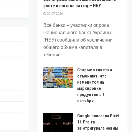
росте капитала за год – НБУ
30.07.2026
Все банки – участники опроса
Национального банка Украины
(НБУ) сообщили об увеличении
общего объема капитала в
течение...
Старые этикетки
отменяют: что
изменится на
маркировке
продуктов с 1
октября
Google показала Pixel
11 Pro та
заінтригувала новим