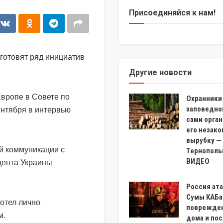
Присоединяйся к нам!
готовят ряд инициатив
Другие новости
Европе в Совете по
Охранники
ентября в интервью
заповедно
сами орга
его незак
вырубку —
й коммуникации с
Тернополь
дента Украины
ВИДЕО
Россия ат
Сумы КАБа
хотел лично
поврежде
м.
дома и по