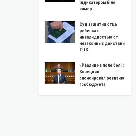
індикатором біля
камер
Суд защитил отца
ребенка с
инвалидностью от
незаконных действий
ТЦК
«Реалии на поле боя»:
Корецкий
анонсировал ревизию
госбюджета