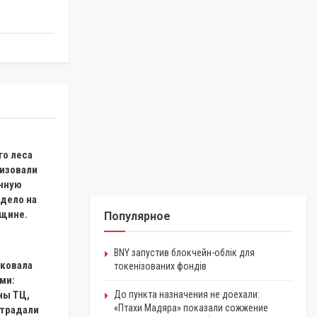
го леса
низовали
онную
 дело на
щине.
Популярное
BNY запустив блокчейн-облік для
аковала
токенізованих фондів
ми:
ны ТЦ,
До пункта назначения не доехали:
«Птахи Мадяра» показали сожжение
страдали