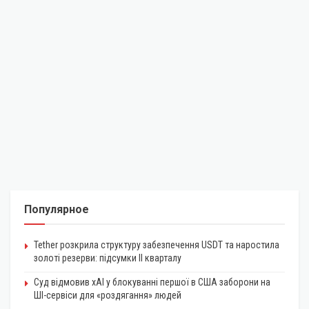
Популярное
Tether розкрила структуру забезпечення USDT та наростила
золоті резерви: підсумки II кварталу
Суд відмовив xAI у блокуванні першої в США заборони на
ШІ-сервіси для «роздягання» людей