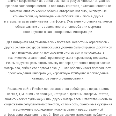
наличии корректной и активной ссылки на ресурс Finoboz.net. Данное
правило распространяется на все виды контента, включая новостные
заметки, аналитические обзоры, авторские колонки, экспертные
комментарии, мультимедийные публикации и любые другие
материалы, размещённые на платформе. Указание источника является
обязательным вне зависимости от способа или формата
последующего распространения информации.
Для интернет-СМИ, тематических порталов, новостных агрегаторов и
других онлайн-ресурсов гиперссылка должна быть открытой, доступной
для индексирования поисковыми системами и не содержать
технических ограничений, препятствующих корректному переходу.
Рекомендуется размещать ссылку непосредственно в подзаголовке
материала, либо в его первом абзаце — это обеспечивает прозрачность
происхождения информации, корректную атрибуцию и соблюдение
стандартов этичного цитирования.
Редакция сайта Finoboz.net оставляет за собой право не разделять
взгляды, мнения или позиции, которые выражены авторами статей,
аналитических публикаций или других материалов. Ответственность за
содержание републикуемых текстов, их точность, оценочные суждения
и возможные последствия использования представленной
информации редакция не несёт. Все авторские материалы публикуются