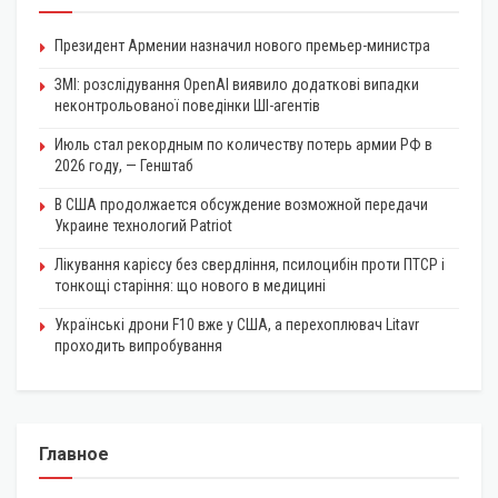
Президент Армении назначил нового премьер-министра
ЗМІ: розслідування OpenAI виявило додаткові випадки
неконтрольованої поведінки ШІ-агентів
Июль стал рекордным по количеству потерь армии РФ в
2026 году, — Генштаб
В США продолжается обсуждение возможной передачи
Украине технологий Patriot
Лікування карієсу без свердління, псилоцибін проти ПТСР і
тонкощі старіння: що нового в медицині
Українські дрони F10 вже у США, а перехоплювач Litavr
проходить випробування
Главное