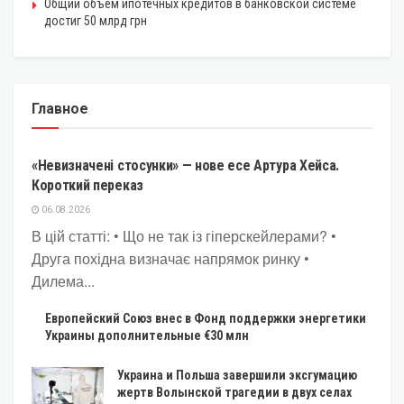
Общий объем ипотечных кредитов в банковской системе
достиг 50 млрд грн
Главное
КРИПТОВАЛЮТА
«Невизначені стосунки» — нове есе Артура Хейса.
Короткий переказ
06.08.2026
В цій статті: • Що не так із гіперскейлерами? •
Друга похідна визначає напрямок ринку •
Дилема...
Европейский Союз внес в Фонд поддержки энергетики
Украины дополнительные €30 млн
Украина и Польша завершили эксгумацию
жертв Волынской трагедии в двух селах