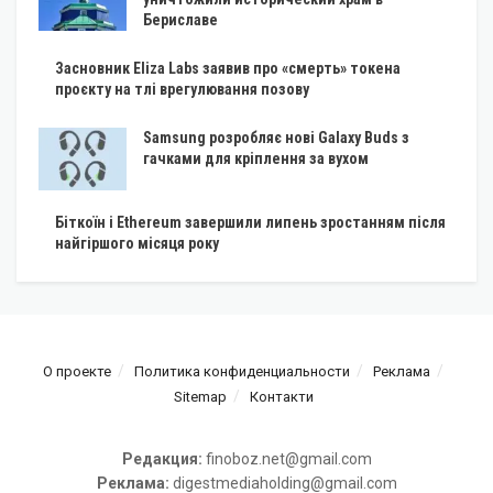
Бериславе
Засновник Eliza Labs заявив про «смерть» токена
проєкту на тлі врегулювання позову
Samsung розробляє нові Galaxy Buds з
гачками для кріплення за вухом
Біткоїн і Ethereum завершили липень зростанням після
найгіршого місяця року
О проекте
Политика конфиденциальности
Реклама
Sitemap
Контакти
Редакция:
finoboz.net@gmail.com
Реклама:
digestmediaholding@gmail.com