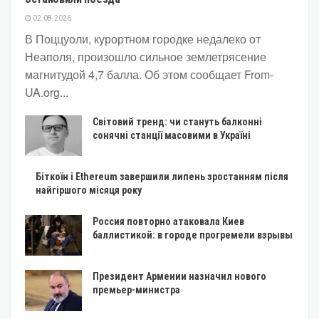
02.08.2026
В Поццуоли, курортном городке недалеко от
Неаполя, произошло сильное землетрясение
магнитудой 4,7 балла. Об этом сообщает From-
UA.org...
Світовий тренд: чи стануть балконні
сонячні станції масовими в Україні
Біткоїн і Ethereum завершили липень зростанням після
найгіршого місяця року
Россия повторно атаковала Киев
баллистикой: в городе прогремели взрывы
Президент Армении назначил нового
премьер-министра