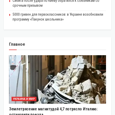
Сибига после удара по Киеву обратился к союзникам со
срочным призывом
5000 гривен для первоклассников: в Украине возобновили
программу «Пакунок школьника»
Главное
УКРАИНА И МИР
Землетрясение магнитудой 4,7 потрясло Италию:
остановили поезда