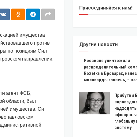
Присоединяйся к нам!
искацией имущества
ействовавшего против
Другие новости
ары по позициям Сил
етровском направлении.
Россияне уничтожили
распределительный ком
Rozetka в Броварах, нане
миллиарды гривень, – в
ти агент ФСБ,
Прибутки B
ой области, был
впровадже
цией имущества. Он
надходять
офшорів: я
Новопавловском
глобальну
 административной
систему