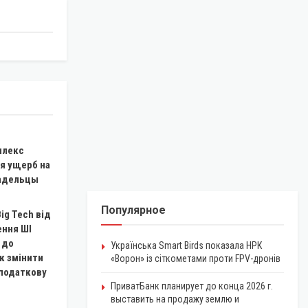
плекс
ся ущерб на
ладельцы
Популярное
ig Tech від
ння ШІ
 до
Українська Smart Birds показала НРК
к змінити
«Ворон» із сіткометами проти FPV-дронів
 податкову
ПриватБанк планирует до конца 2026 г.
выставить на продажу землю и