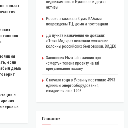
недвижимость в Буковеле и другие
е в силах:
активы
лючается
ь
Россия атаковала Сумы КАБами:
я
повреждены ТЦ, дома и пострадали
еских
установок
До пункта назначения не доехали:
«Птахи Мадяра» показали сожжение
а
колонны российских бензовозов. ВИДЕО
полиция
Засновник Eliza Labs заявив про
ть, если
«смерть» токена проєкту на тлі
забыл дома
врегулювання позову
 говорит
С начала года в Украину поступило 4593
единицы энергооборудования,
ожидается еще 1206
ьтации с
ширения
 зерна на
Главное