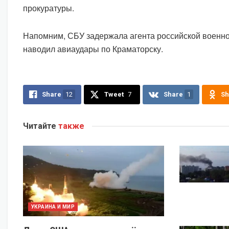
прокуратуры.
Напомним, СБУ задержала агента российской военно
наводил авиаудары по Краматорску.
Share
12
Tweet
7
Share
1
Sh
Читайте
также
УКРАИНА И МИР