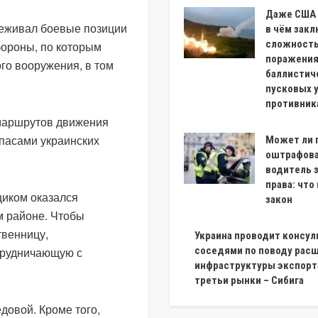
Даже США н
леживал боевые позиции
в чём зак
сложност
бороны, по которым
поражени
ого вооружения, в том
баллистич
пусковых 
противник
 маршрутов движения
ипасами украинских
Может ли 
оштрафова
водитель 
права: что
щиком оказался
закон
м районе. Чтобы
твенницу,
Украина проводит консул
трудничающую с
соседями по поводу рас
инфраструктуры экспорта
третьи рынки – Сибига
довой. Кроме того,