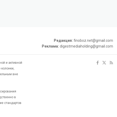
Редакция:
finoboz.net@gmail.com
Реклама:
digestmediaholding@gmail.com
ной и активной
 колонки,
тельным вне
ксирования
дственно в
ие стандартов