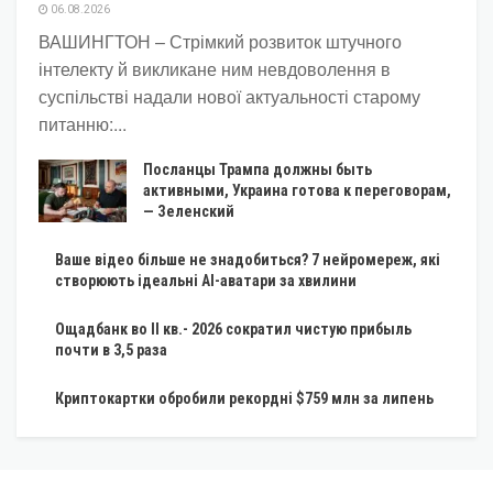
06.08.2026
ВАШИНГТОН – Стрімкий розвиток штучного
інтелекту й викликане ним невдоволення в
суспільстві надали нової актуальності старому
питанню:...
Посланцы Трампа должны быть
активными, Украина готова к переговорам,
— Зеленский
Ваше відео більше не знадобиться? 7 нейромереж, які
створюють ідеальні AI-аватари за хвилини
Ощадбанк во II кв.- 2026 сократил чистую прибыль
почти в 3,5 раза
Криптокартки обробили рекордні $759 млн за липень