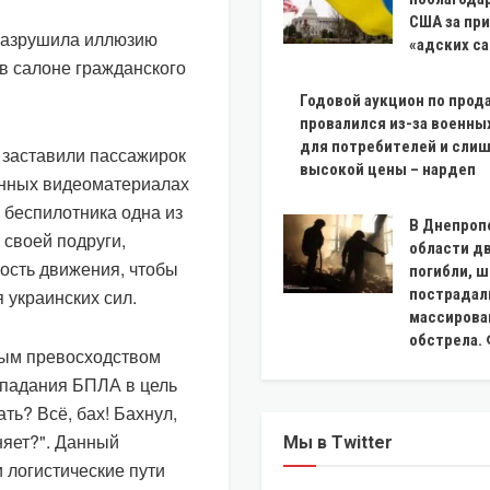
США за пр
 разрушила иллюзию
«адских с
в салоне гражданского
Годовой аукцион по прод
провалился из-за военны
для потребителей и сли
 заставили пассажирок
высокой цены – нардеп
анных видеоматериалах
 беспилотника одна из
В Днепроп
 своей подруги,
области д
ость движения, чтобы
погибли, 
 украинских сил.
пострадал
массирова
обстрела.
ным превосходством
попадания БПЛА в цель
ть? Всё, бах! Бахнул,
няет?". Данный
Мы в Twitter
и логистические пути