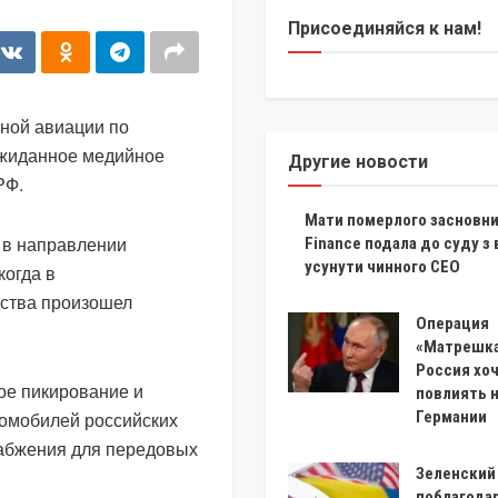
Присоединяйся к нам!
ной авиации по
ожиданное медийное
Другие новости
РФ.
Мати померлого засновн
 в направлении
Finance подала до суду з
усунути чинного CEO
когда в
дства произошел
Операция
«Матрешка
Россия хо
ое пикирование и
повлиять 
томобилей российских
Германии
набжения для передовых
Зеленский 
поблагода