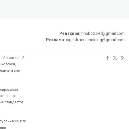
Редакция:
finoboz.net@gmail.com
Реклама:
digestmediaholding@gmail.com
ной и активной
 колонки,
тельным вне
ксирования
дственно в
ие стандартов
 публикаций или
ания