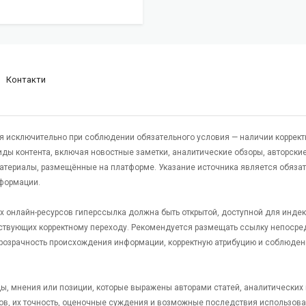
Контакти
я исключительно при соблюдении обязательного условия — наличии коррект
виды контента, включая новостные заметки, аналитические обзоры, авторские
атериалы, размещённые на платформе. Указание источника является обяза
формации.
гих онлайн-ресурсов гиперссылка должна быть открытой, доступной для инде
ствующих корректному переходу. Рекомендуется размещать ссылку непосре
 прозрачность происхождения информации, корректную атрибуцию и соблюден
яды, мнения или позиции, которые выражены авторами статей, аналитических
тов, их точность, оценочные суждения и возможные последствия использов