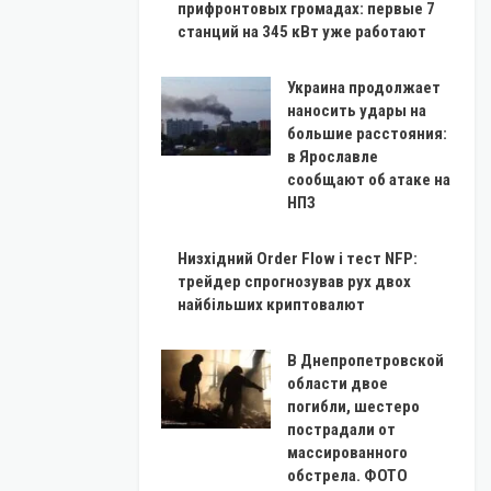
прифронтовых громадах: первые 7
станций на 345 кВт уже работают
Украина продолжает
наносить удары на
большие расстояния:
в Ярославле
сообщают об атаке на
НПЗ
Низхідний Order Flow і тест NFP:
трейдер спрогнозував рух двох
найбільших криптовалют
В Днепропетровской
области двое
погибли, шестеро
пострадали от
массированного
обстрела. ФОТО