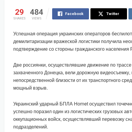
29
484
Facebook
Twitter
SHARES
VIEWS
Успешная операция украинских операторов беспилот
демилитаризации вражеской логистики получила не
подтверждение со стороны гражданского населения 
Две россиянки, осуществлявшие движение по трассе
захваченного Донецка, вели дорожную видеосъемку, 
непосредственной близости от их транспортного сре
мощный взрыв.
Украинский ударный БПЛА Hornet осуществил точечн
успешно поразил один из логистических грузовых ав
оккупационных войск, осуществлявший перевозку с
подразделений.