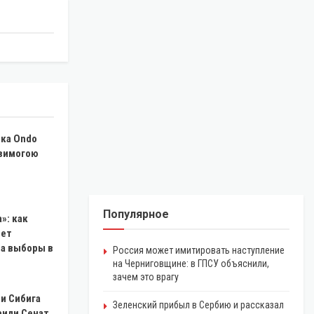
ика Ondo
 вимогою
Популярное
»: как
чет
на выборы в
Россия может имитировать наступление
на Черниговщине: в ГПСУ объяснили,
зачем это врагу
и Сибига
Зеленский прибыл в Сербию и рассказал
рили Сенат