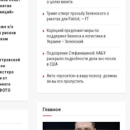
о целях визита
инятие
анкций»
Трамп отверг просьбу Зеленского о
ракетах для Patriot, — FT
аже э/э
Корецкий предложит меры по
х рисков
поддержке бизнеса и логистики в
шком
Украине – Зеленский
Подозрение Стефанишиной: НАБУ
раскрыло подробности дела экс-посла
етровской
в США
вое
шестеро
Авто «просится» в вашу полосу: должны
и от
ли вы его пропустить
нного
 ФОТО
Главное