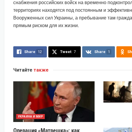
снабжения российских войск на временно подконтр
территориях находятся под постоянным и эффектив
Вооруженных сил Украины, а пребывание там гражд
прямым риском для их жизни.
Share
12
Tweet
7
Share
1
Sh
Читайте
также
УКРАИНА И МИР
Операция «Матрешка»: как