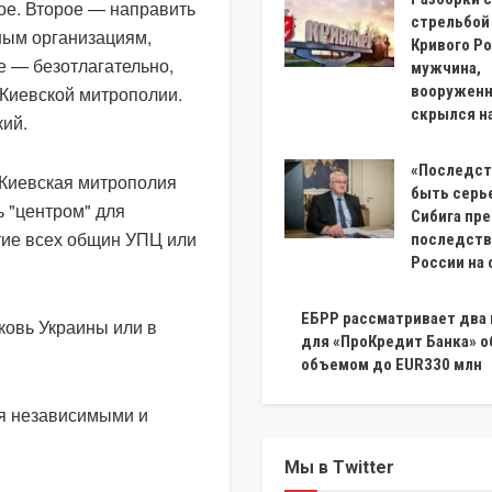
ое. Второе — направить
стрельбой
ным организациям,
Кривого Ро
ье — безотлагательно,
мужчина,
и Киевской митрополии.
вооруженн
скрылся на
кий.
«Последст
 Киевская митрополия
быть серь
ь "центром" для
Сибига пр
ытие всех общин УПЦ или
последств
России на 
ЕБРР рассматривает два
ковь Украины или в
для «ПроКредит Банка» 
объемом до EUR330 млн
ся независимыми и
Мы в Twitter