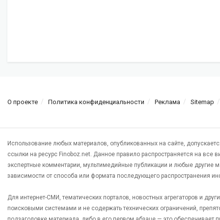
О проекте
Политика конфиденциальности
Реклама
Sitemap
Использование любых материалов, опубликованных на сайте, допускаетс
ссылки на ресурс Finoboz.net. Данное правило распространяется на все 
экспертные комментарии, мультимедийные публикации и любые другие м
зависимости от способа или формата последующего распространения ин
Для интернет-СМИ, тематических порталов, новостных агрегаторов и дру
поисковыми системами и не содержать технических ограничений, препят
подзаголовке материала, либо в его первом абзаце — это обеспечивает