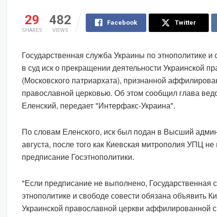
29
482
Facebook
Twitter
SHARES
VIEWS
Государственная служба Украины по этнополитике и 
в суд иск о прекращении деятельности Украинской п
(Московского патриархата), признанной аффилирова
православной церковью. Об этом сообщил глава вед
Еленский, передает "Интерфакс-Украина".
По словам Еленского, иск был подан в Высший адми
августа, после того как Киевская митрополия УПЦ н
предписание Госэтнополитики.
"Если предписание не выполнено, Государственная 
этнополитике и свободе совести обязана объявить 
Украинской православной церкви аффилированной с