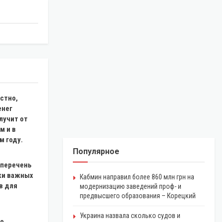
стно,
енег
лучит от
м и в
 году.
Популярное
 перечень
ки важных
Кабмин направил более 860 млн грн на
в для
модернизацию заведений проф- и
предвысшего образования – Корецкий
Украина назвала сколько судов и
со