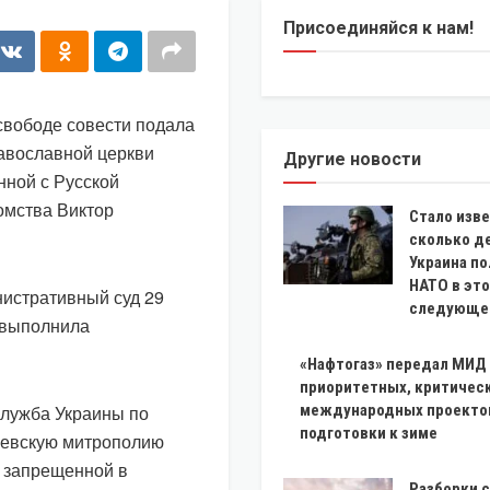
Присоединяйся к нам!
свободе совести подала
равославной церкви
Другие новости
нной с Русской
омства Виктор
Стало изве
сколько д
Украина по
НАТО в это
нистративный суд 29
следующем
е выполнила
«Нафтогаз» передал МИД
приоритетных, критичес
служба Украины по
международных проекто
подготовки к зиме
Киевскую митрополию
 запрещенной в
Разборки 