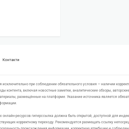
Контакти
я исключительно при соблюдении обязательного условия — наличии коррект
виды контента, включая новостные заметки, аналитические обзоры, авторские
атериалы, размещённые на платформе. Указание источника является обяза
формации.
гих онлайн-ресурсов гиперссылка должна быть открытой, доступной для инде
ствующих корректному переходу. Рекомендуется размещать ссылку непосре
 прозрачность происхождения информации, корректную атрибуцию и соблюден