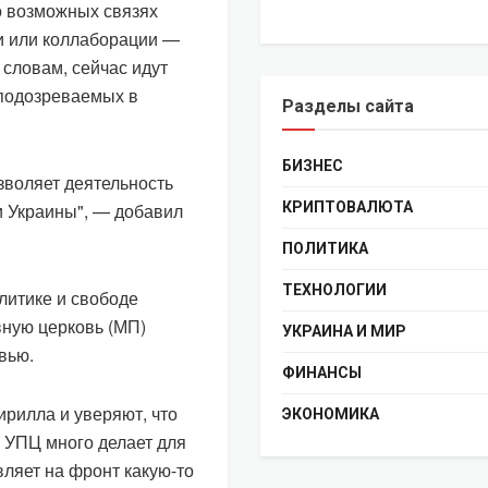
 о возможных связях
и или коллаборации —
 словам, сейчас идут
 подозреваемых в
Разделы сайта
БИЗНЕС
озволяет деятельность
и Украины", — добавил
КРИПТОВАЛЮТА
ПОЛИТИКА
ТЕХНОЛОГИИ
литике и свободе
ную церковь (МП)
УКРАИНА И МИР
вью.
ФИНАНСЫ
ирилла и уверяют, что
ЭКОНОМИКА
. УПЦ много делает для
вляет на фронт какую-то