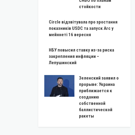
СНБО по планам
стойкости
Circle відзвітувала про зростання
показників USDC та запуск Arc у
мейннеті 16 вересня
НБУ повысил ставку из-за риска
закрепления инфляции –
Лепушинский
Зеленский заявил о
прорыве: Украина
приближается к
созданию
собственной
баллистической
ракеты