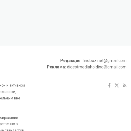
Редакция:
finoboz.net@gmail.com
Реклама:
digestmediaholding@gmail.com
ной и активной
 колонки,
тельным вне
ксирования
дственно в
ие стандартов