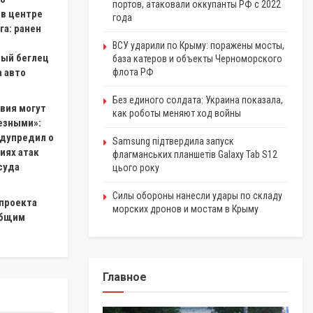
портов, атаковали оккупанты РФ с 2022
 в центре
года
га: ранен
ВСУ ударили по Крыму: поражены мосты,
ый беглец
база катеров и объекты Черноморского
 авто
флота РФ
Без единого солдата: Украина показала,
вия могут
как роботы меняют ход войны
езными»:
едупредил о
Samsung підтвердила запуск
иях атак
флагманських планшетів Galaxy Tab S12
суда
цього року
Силы обороны нанесли удары по складу
 проекта
морских дронов и мостам в Крыму
общим
Главное