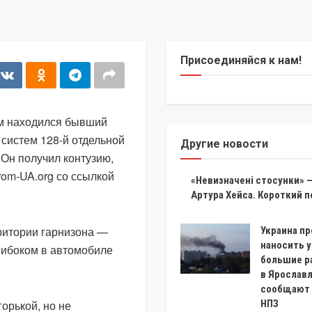
Присоединяйся к нам!
ом находился бывший
систем 128-й отдельной
Другие новости
 Он получил контузию,
rom-UA.org со ссылкой
«Невизначені стосунки» —
Артура Хейса. Короткий п
ритории гарнизона —
Украина п
наносить 
нибоком в автомобиле
большие р
в Ярослав
сообщают 
горькой, но не
НПЗ