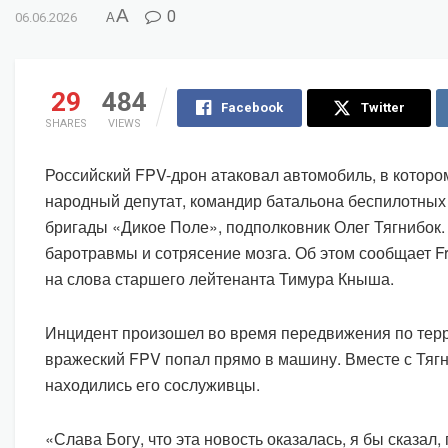
A
0
06.06.2026
A
29
484
Facebook
Twitter
SHARES
VIEWS
Российский FPV-дрон атаковал автомобиль, в котор
народный депутат, командир батальона беспилотных 
бригады «Дикое Поле», подполковник Олег Тягнибок.
баротравмы и сотрясение мозга. Об этом сообщает F
на слова старшего лейтенанта Тимура Кныша.
Инцидент произошел во время передвижения по тер
вражеский FPV попал прямо в машину. Вместе с Тяг
находились его сослуживцы.
«Слава Богу, что эта новость оказалась, я бы сказал, 