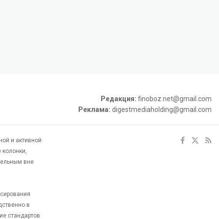
Редакция:
finoboz.net@gmail.com
Реклама:
digestmediaholding@gmail.com
ной и активной
 колонки,
тельным вне
ксирования
дственно в
ие стандартов