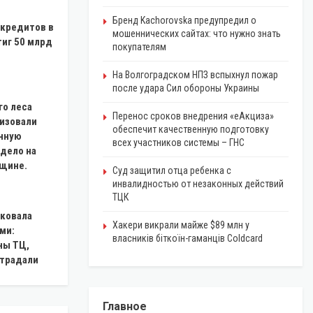
Бренд Kachorovska предупредил о
кредитов в
мошеннических сайтах: что нужно знать
иг 50 млрд
покупателям
На Волгоградском НПЗ вспыхнул пожар
после удара Сил обороны Украины
го леса
Перенос сроков внедрения «еАкциза»
низовали
обеспечит качественную подготовку
онную
всех участников системы – ГНС
 дело на
щине.
Суд защитил отца ребенка с
инвалидностью от незаконных действий
ТЦК
аковала
Хакери викрали майже $89 млн у
ми:
власників біткоїн-гаманців Coldcard
ны ТЦ,
страдали
Главное