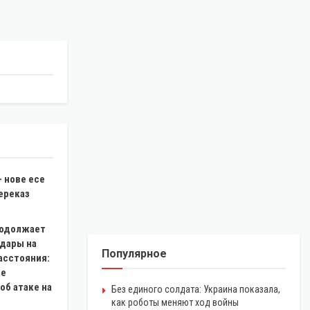
 нове есе
ереказ
родолжает
удары на
Популярное
асстояния:
ле
об атаке на
Без единого солдата: Украина показала,
как роботы меняют ход войны