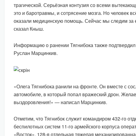
трагической. Серьёзная контузия со всеми вытекаю
это и баротравмы, и сотрясение мозга. Но человек вс
оказали медицинскую помощь. Сейчас мы следим за 
сказал Кныш.
Информацию о ранении Тягнибока также подтвердил
Руслан Марцинкив.
«Олега Тягнибока ранили на фронте. Он вместе с со
автомобиле, в который попал вражеский дрон. Жела
выздоровления!» — написал Марцинкив.
Отметим, что Тягнибок служит командиром 432-го отд
беспилотных систем 11-го армейского корпуса опер
«Восток». 128-я отдельная тяжелая механизированна