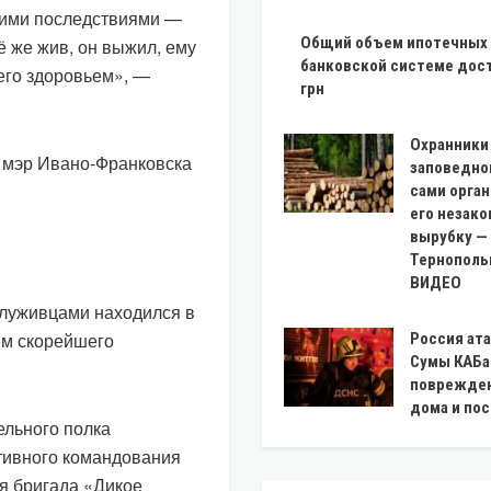
щими последствиями —
Общий объем ипотечных 
ё же жив, он выжил, ему
банковской системе дост
его здоровьем», —
грн
Охранники
 мэр Ивано-Франковска
заповедно
сами орга
его незак
вырубку —
Тернополь
ВИДЕО
служивцами находился в
ем скорейшего
Россия ат
Сумы КАБа
поврежде
дома и по
ельного полка
ативного командования
я бригада «Дикое