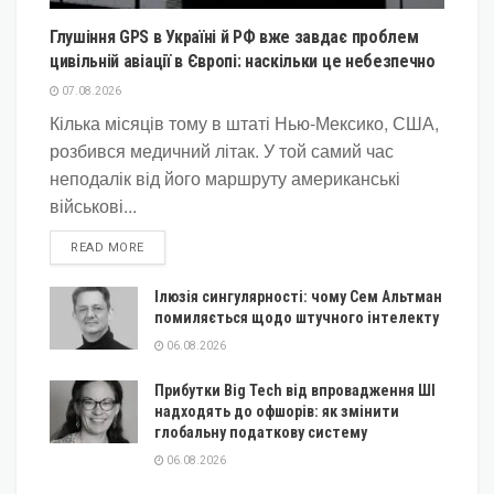
Глушіння GPS в Україні й РФ вже завдає проблем
цивільній авіації в Європі: наскільки це небезпечно
07.08.2026
Кілька місяців тому в штаті Нью-Мексико, США,
розбився медичний літак. У той самий час
неподалік від його маршруту американські
військові...
DETAILS
READ MORE
Ілюзія сингулярності: чому Сем Альтман
помиляється щодо штучного інтелекту
06.08.2026
Прибутки Big Tech від впровадження ШІ
надходять до офшорів: як змінити
глобальну податкову систему
06.08.2026