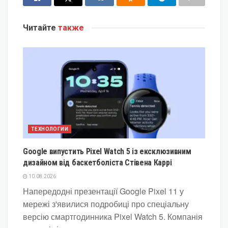
Читайте
также
ТЕХНОЛОГИИ
Google випустить Pixel Watch 5 із ексклюзивним
дизайном від баскетболіста Стівена Каррі
10.08.2026
Напередодні презентації Google Pixel 11 у
мережі з'явилися подробиці про спеціальну
версію смартгодинника Pixel Watch 5. Компанія