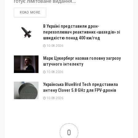
готує лімітоване видання...
DETAILS
READ MORE
В Україні представили дрон-
перехоплювач реактивних «шахедів» зі
швидкістю понад 400 км/год
10.08.2026
Марк Цукерберг назвав головну загрозу
штучного інтелекту
10.08.2026
Українська BlueBird Tech представила
антену Clover 5.8 GHz для FPV-дронів
10.08.2026
0