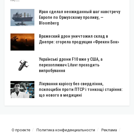
Иран сделал неожиданный шаг навстречу
Европе по Ормузскому проливу, —
Bloomberg
Вражеский дрон уничтожил склад в
Днепре: сгорела продукция «Фрекен Бок»
Українські дрони F10 вже у США, а
перехоплювач Litavr проходить
випробування
Лікування карієсу без свердління,
псилоцибін проти ПТСР і тонкощі старіння:
що нового в медицині
О проекте
Политика конфиденциальности
Реклама