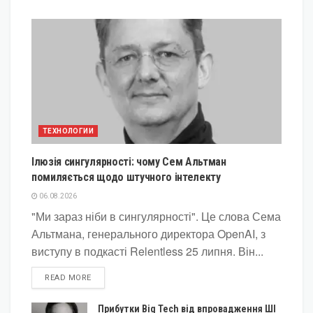
ТЕХНОЛОГИИ
Ілюзія сингулярності: чому Сем Альтман
помиляється щодо штучного інтелекту
06.08.2026
"Ми зараз ніби в сингулярності". Це слова Сема
Альтмана, генерального директора OpenAI, з
виступу в подкасті Relentless 25 липня. Він...
DETAILS
READ MORE
Прибутки Big Tech від впровадження ШІ