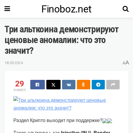
Finoboz.net
Три альткоина демонстрируют
ценовые аномалии: что это
значит?
A
18.09.2024
A
29
SHARES
Раздел Крипто выходит при поддержке?
Такие альткоины, как
Injective (INJ)
,
Render