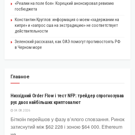
«Реалии на поле боя»: Корецкий анонсировал ревизию
госбюджета
Константин Круглов: информация о моем «задержании на
кипре» и «запрос сша на экстрадицию» не соответствует
действительности
Зеленский рассказал, как ОАЭ помогут противостоять РФ
в Черном море
Главное
КРИПТОВАЛЮТА
Низхідний Order Flow і тест NFP: трейдер спрогнозував
рух двох найбільших криптовалют
04.08.2026
Біткоїн перейшов у фазу в’ялого сповзання. Ринок
затиснутий між $62 228 і зоною $64 000. Ethereum
не...