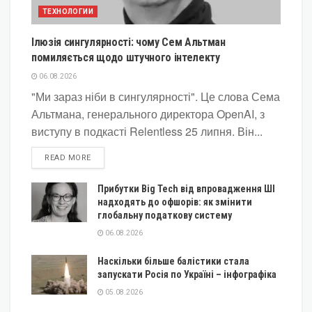
ТЕХНОЛОГИИ
Ілюзія сингулярності: чому Сем Альтман
помиляється щодо штучного інтелекту
06.08.2026
"Ми зараз ніби в сингулярності". Це слова Сема
Альтмана, генерального директора OpenAI, з
виступу в подкасті Relentless 25 липня. Він...
DETAILS
READ MORE
Прибутки Big Tech від впровадження ШІ
надходять до офшорів: як змінити
глобальну податкову систему
06.08.2026
Наскільки більше балістики стала
запускати Росія по Україні – інфографіка
05.08.2026