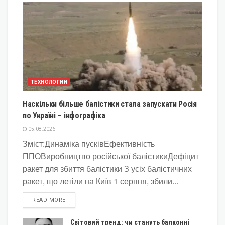
ТЕХНОЛОГИИ
Наскільки більше балістики стала запускати Росія
по Україні – інфографіка
05.08.2026
Зміст:Динаміка пусківЕфективність
ППОВиробництво російської балістикиДефіцит
ракет для збиття балістики З усіх балістичних
ракет, що летіли на Київ 1 серпня, збили...
DETAILS
READ MORE
Світовий тренд: чи стануть балконні