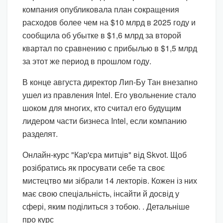
компания опубликовала план сокращения
расходов более чем на $10 млрд в 2025 году и
сообщила об убытке в $1,6 млрд за второй
квартал по сравнению с прибылью в $1,5 млрд
за этот же период в прошлом году.
В конце августа директор Лип-Бу Тан внезапно
ушел из правления Intel. Его увольнение стало
шоком для многих, кто считал его будущим
лидером части бизнеса Intel, если компанию
разделят.
Онлайн-курс "Кар'єра митців" від Skvot. Щоб
розібратись як просувати себе та своє
мистецтво ми зібрали 14 лекторів. Кожен із них
має свою спеціальність, інсайти й досвід у
сфері, яким поділиться з тобою. . Детальніше
про курс