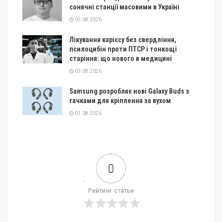
сонячні станції масовими в Україні
03.08.2026
Лікування карієсу без свердління,
псилоцибін проти ПТСР і тонкощі
старіння: що нового в медицині
03.08.2026
Samsung розробляє нові Galaxy Buds з
гачками для кріплення за вухом
01.08.2026
0
Рейтинг статьи