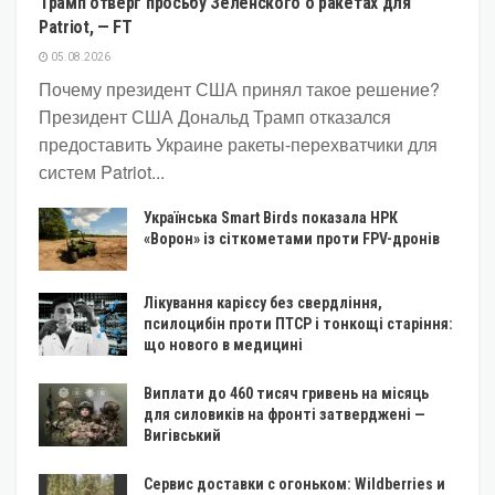
Трамп отверг просьбу Зеленского о ракетах для
Patriot, — FT
05.08.2026
Почему президент США принял такое решение?
Президент США Дональд Трамп отказался
предоставить Украине ракеты-перехватчики для
систем Patriot...
Українська Smart Birds показала НРК
«Ворон» із сіткометами проти FPV-дронів
Лікування карієсу без свердління,
псилоцибін проти ПТСР і тонкощі старіння:
що нового в медицині
Виплати до 460 тисяч гривень на місяць
для силовиків на фронті затверджені —
Вигівський
Сервис доставки с огоньком: Wildberries и