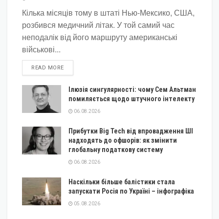
Кілька місяців тому в штаті Нью-Мексико, США,
розбився медичний літак. У той самий час
неподалік від його маршруту американські
військові...
DETAILS
READ MORE
Ілюзія сингулярності: чому Сем Альтман
помиляється щодо штучного інтелекту
06.08.2026
Прибутки Big Tech від впровадження ШІ
надходять до офшорів: як змінити
глобальну податкову систему
06.08.2026
Наскільки більше балістики стала
запускати Росія по Україні – інфографіка
05.08.2026