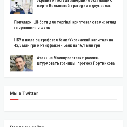
Украина и Польша завершили эксгумацию
жертв Волынской трагедии в двух селах
Популярні ШІ-боти для торгівлі криптовалютами: огляд
і порівняння рішень
НБУ в июле оштрафовал банк «Украинский капитал» на
42,5 млн грн и Райффайзен Банк на 16,1 млн грн
Атаки на Москву заставят россиян
штурмовать границы: прогноз Портникова
Мы в Twitter