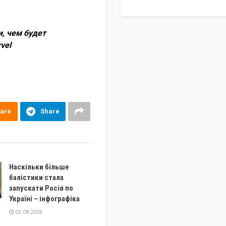
и, чем будет
vel
are
Share
Наскільки більше
балістики стала
запускати Росія по
Україні – інфографіка
05.08.2026