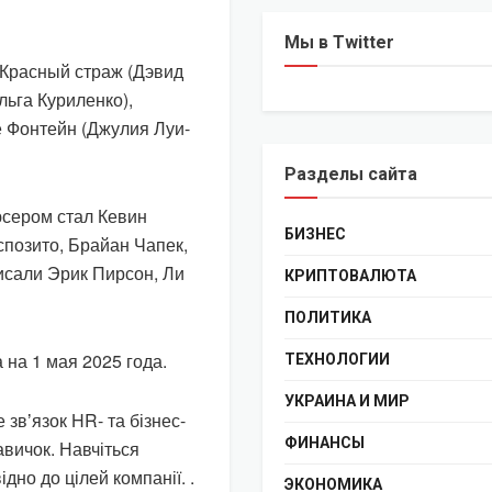
Мы в Twitter
 Красный страж (Дэвид
льга Куриленко),
е Фонтейн (Джулия Луи-
Разделы сайта
сером стал Кевин
БИЗНЕС
позито, Брайан Чапек,
исали Эрик Пирсон, Ли
КРИПТОВАЛЮТА
ПОЛИТИКА
на 1 мая 2025 года.
ТЕХНОЛОГИИ
УКРАИНА И МИР
 звʼязок HR- та бізнес-
ФИНАНСЫ
вичок. Навчіться
дно до цілей компанії. .
ЭКОНОМИКА