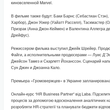
киновселенной Marvel.
В фильме также будут: Баки Барнс (Себастиан Стэн),
Харбор), Джон Уокер (Уайатт Расселл), Таскмастер (О
Призрак (Анна Джон-Кеймен) и Валентина Аллегра д
Дрейфус).
Режиссером фильма выступил Джейк Шрейер. Продю
Файги, а исполнительными продюсерами — Луис Д’Эс
Джейсон Тамез и Скарлетт Йоханссон. Сценарий нап
Сун Джин и Джоанна Кало.
Премьера «Громовержцев» в Украине запланирована 
Онлайн-курс “HR Business Partner” від Laba. Підсилите
процесів за допомогою вдосконалення аналітичних на
розробляти HR-стратегії та планувати бюджети відпові