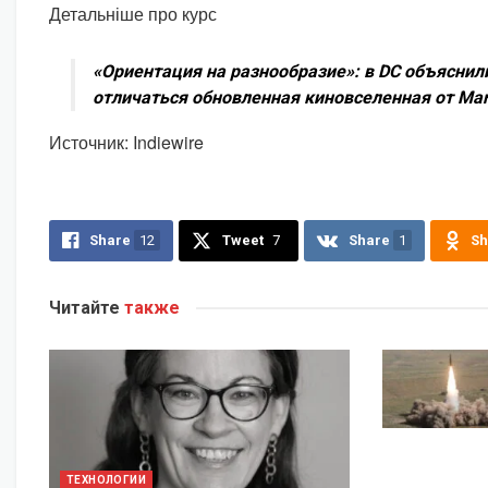
Детальніше про курс
«Ориентация на разнообразие»: в DC объяснил
отличаться обновленная киновселенная от Mar
Источник: Indiewire
Share
12
Tweet
7
Share
1
Sh
Читайте
также
ТЕХНОЛОГИИ