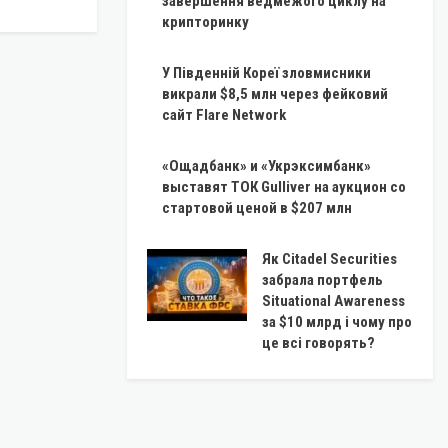
завершення ведмежого циклу на
крипторинку
У Південній Кореї зловмисники
викрали $8,5 млн через фейковий
сайт Flare Network
«Ощадбанк» и «Укрэксимбанк»
выставят ТОК Gulliver на аукцион со
стартовой ценой в $207 млн
Як Citadel Securities
забрала портфель
Situational Awareness
за $10 млрд і чому про
це всі говорять?