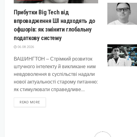
Прибутки Big Tech від
впровадження ШІ надходять до
офшорів: як змінити глобальну
податкову систему
06.08.2026
ВАШИНГТОН – Стрімкий розвиток
штучного інтелекту й викликане ним
невдоволення в суспільстві надали
нової актуальності старому питанню:
як стимулювати справедливе...
DETAILS
READ MORE