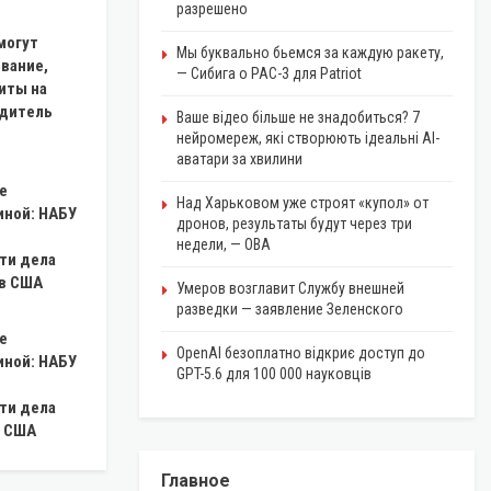
разрешено
могут
Мы буквально бьемся за каждую ракету,
вание,
— Сибига о PAC-3 для Patriot
иты на
едитель
Ваше відео більше не знадобиться? 7
нейромереж, які створюють ідеальні AI-
аватари за хвилини
е
Над Харьковом уже строят «купол» от
ной: НАБУ
дронов, результаты будут через три
недели, — ОВА
ти дела
 в США
Умеров возглавит Службу внешней
разведки — заявление Зеленского
е
OpenAI безоплатно відкриє доступ до
ной: НАБУ
GPT-5.6 для 100 000 науковців
ти дела
в США
Главное