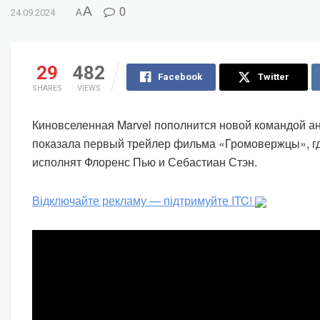
A
0
24.09.2024
A
29
482
Facebook
Twitter
SHARES
VIEWS
Киновселенная Marvel пополнится новой командой ан
показала первый трейлер фильма «Громовержцы», г
исполнят Флоренс Пью и Себастиан Стэн.
Відключайте рекламу — підтримуйте ITC!