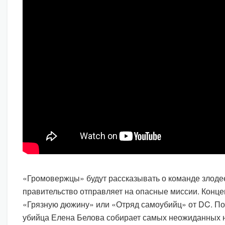
«Громовержцы» будут рассказывать о команде злоде
правительство отправляет на опасные миссии. Конц
«Грязную дюжину» или «Отряд самоубийц» от DC. По
убийца Елена Белова собирает самых неожиданных 