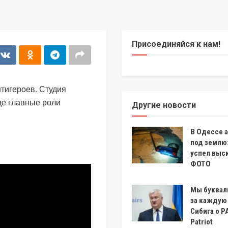
Присоединяйся к нам!
тигероев. Студия
де главные роли
Другие новости
В Одессе 
под землю
успел выс
ФОТО
Мы буквал
за каждую 
Сибига о P
Patriot