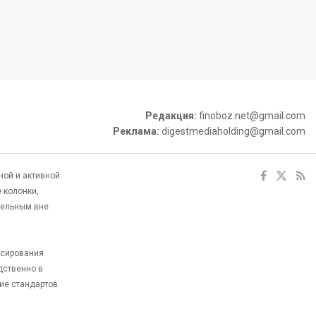
Редакция:
finoboz.net@gmail.com
Реклама:
digestmediaholding@gmail.com
ной и активной
 колонки,
тельным вне
ксирования
дственно в
ие стандартов