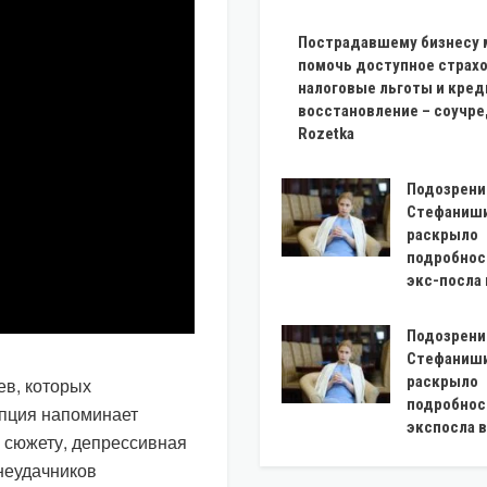
Пострадавшему бизнесу 
помочь доступное страхо
налоговые льготы и кред
восстановление – соучр
Rozetka
Подозрени
Стефаниши
раскрыло
подробнос
экс-посла
Подозрени
Стефаниши
раскрыло
ев, которых
подробнос
епция напоминает
экспосла 
 сюжету, депрессивная
неудачников