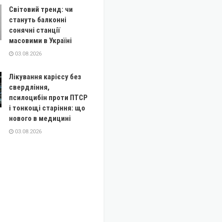
Світовий тренд: чи
стануть балконні
сонячні станції
масовими в Україні
03.08.2026
Лікування карієсу без
свердління,
псилоцибін проти ПТСР
і тонкощі старіння: що
нового в медицині
03.08.2026