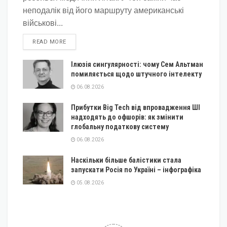
неподалік від його маршруту американські
військові...
DETAILS
READ MORE
Ілюзія сингулярності: чому Сем Альтман
помиляється щодо штучного інтелекту
06.08.2026
Прибутки Big Tech від впровадження ШІ
надходять до офшорів: як змінити
глобальну податкову систему
06.08.2026
Наскільки більше балістики стала
запускати Росія по Україні – інфографіка
05.08.2026