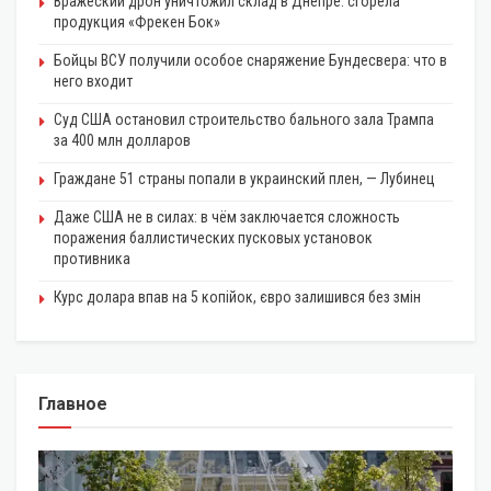
Вражеский дрон уничтожил склад в Днепре: сгорела
продукция «Фрекен Бок»
Бойцы ВСУ получили особое снаряжение Бундесвера: что в
него входит
Суд США остановил строительство бального зала Трампа
за 400 млн долларов
Граждане 51 страны попали в украинский плен, — Лубинец
Даже США не в силах: в чём заключается сложность
поражения баллистических пусковых установок
противника
Курс долара впав на 5 копійок, євро залишився без змін
Главное