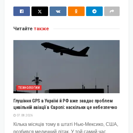
Читайте
также
ТЕХНОЛОГИИ
Глушіння GPS в Україні й РФ вже завдає проблем
цивільній авіації в Європі: наскільки це небезпечно
07.08.2026
Кілька місяців тому в штаті Нью-Мексико, США,
розбився медичний літак. У той самий час