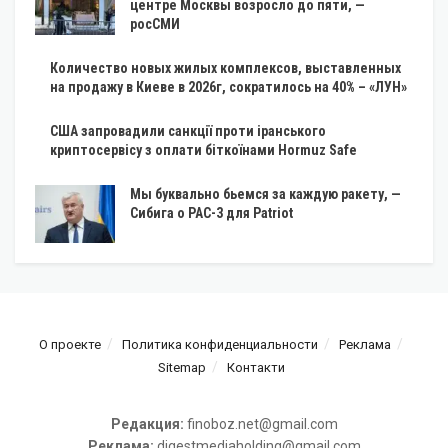
центре Москвы возросло до пяти, —
росСМИ
Количество новых жилых комплексов, выставленных
на продажу в Киеве в 2026г, сократилось на 40% – «ЛУН»
США запровадили санкції проти іранського
криптосервісу з оплати біткоїнами Hormuz Safe
Мы буквально бьемся за каждую ракету, —
Сибига о PAC-3 для Patriot
О проекте
Политика конфиденциальности
Реклама
Sitemap
Контакти
Редакция:
finoboz.net@gmail.com
Реклама:
digestmediaholding@gmail.com