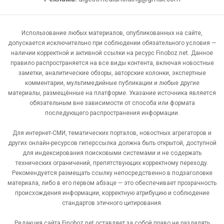
Использование любых материалов, опубликованных на сайте,
допускается исключительно при соблюдении обязательного условия —
наличии корректной и активной ссылки на ресурс Finoboz.net. Данное
правило распространяется на все виды контента, включая новостные
заметки, аналитические обзоры, авторские колонки, экспертные
комментарии, мультимедийные публикации и любые другие
материалы, размещённые на платформе. Указание источника является
обязательным вне зависимости от способа или формата
последующего распространения информации.
Для интернет-СМИ, тематических порталов, новостных агрегаторов и
других онлайн-ресурсов гиперссылка должна быть открытой, доступной
для индексирования поисковыми системами и не содержать
технических ограничений, препятствующих корректному переходу.
Рекомендуется размещать ссылку непосредственно в подзаголовке
материала, либо в его первом абзаце — это обеспечивает прозрачность
происхождения информации, корректную атрибуцию и соблюдение
стандартов этичного цитирования.
Редакция сайта Finoboz.net оставляет за собой право не разделять