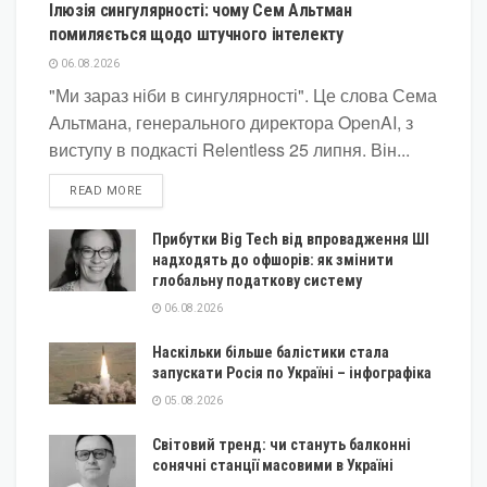
Ілюзія сингулярності: чому Сем Альтман
помиляється щодо штучного інтелекту
06.08.2026
"Ми зараз ніби в сингулярності". Це слова Сема
Альтмана, генерального директора OpenAI, з
виступу в подкасті Relentless 25 липня. Він...
DETAILS
READ MORE
Прибутки Big Tech від впровадження ШІ
надходять до офшорів: як змінити
глобальну податкову систему
06.08.2026
Наскільки більше балістики стала
запускати Росія по Україні – інфографіка
05.08.2026
Світовий тренд: чи стануть балконні
сонячні станції масовими в Україні