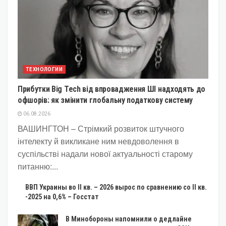
ТЕХНОЛОГИИ
Прибутки Big Tech від впровадження ШІ надходять до
офшорів: як змінити глобальну податкову систему
06.08.2026
ВАШИНГТОН – Стрімкий розвиток штучного
інтелекту й викликане ним невдоволення в
суспільстві надали нової актуальності старому
питанню:...
ВВП Украины во II кв. – 2026 вырос по сравнению со II кв.
-2025 на 0,6% – Госстат
В Минобороны напомнили о дедлайне