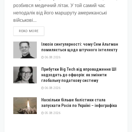
розбився медичний літак. У той самий час
неподалік від його маршруту американські
військові...
DETAILS
READ MORE
Ілюзія сингулярності: чому Сем Альтман
помиляється щодо штучного інтелекту
06.08.2026
Прибутки Big Tech від впровадження ШІ
надходять до офшорів: як змінити
глобальну податкову систему
06.08.2026
Наскільки більше балістики стала
запускати Росія по Україні – інфографіка
05.08.2026