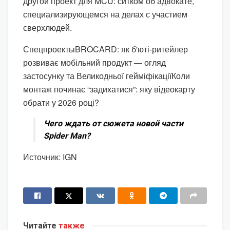
другой проект для MCU: ситком об адвокате,
специализирующемся на делах с участием
сверхлюдей.
Спецпроекты
BROCARD: як б'юті-ритейлер
розвиває мобільний продукт — огляд
застосунку та Великодньої гейміфікації
Коли
монтаж починає “задихатися”: яку відеокарту
обрати у 2026 році?
Чего ждать от сюжета новой части
Spider Man?
Источник: IGN
Читайте
также