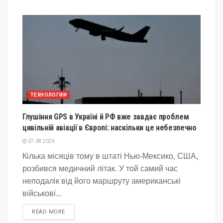
ТЕХНОЛОГИИ
Глушіння GPS в Україні й РФ вже завдає проблем
цивільній авіації в Європі: наскільки це небезпечно
07.08.2026
Кілька місяців тому в штаті Нью-Мексико, США,
розбився медичний літак. У той самий час
неподалік від його маршруту американські
військові...
DETAILS
READ MORE