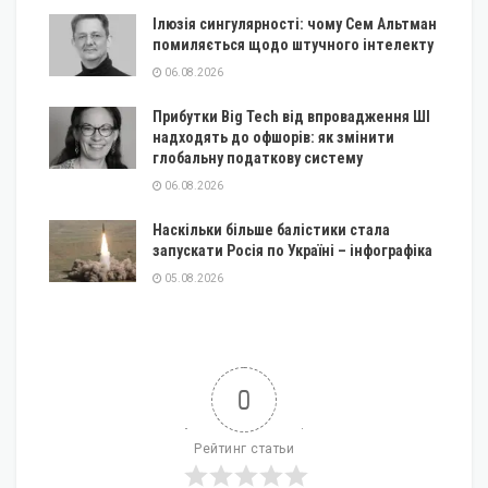
Ілюзія сингулярності: чому Сем Альтман
помиляється щодо штучного інтелекту
06.08.2026
Прибутки Big Tech від впровадження ШІ
надходять до офшорів: як змінити
глобальну податкову систему
06.08.2026
Наскільки більше балістики стала
запускати Росія по Україні – інфографіка
05.08.2026
0
Рейтинг статьи