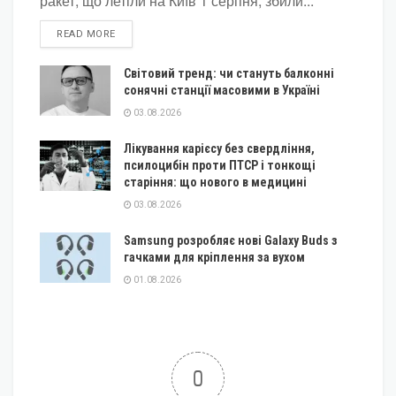
ракет, що летіли на Київ 1 серпня, збили...
DETAILS
READ MORE
Світовий тренд: чи стануть балконні
сонячні станції масовими в Україні
03.08.2026
Лікування карієсу без свердління,
псилоцибін проти ПТСР і тонкощі
старіння: що нового в медицині
03.08.2026
Samsung розробляє нові Galaxy Buds з
гачками для кріплення за вухом
01.08.2026
0