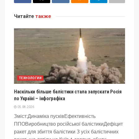
Читайте
также
ТЕХНОЛОГИИ
Наскільки більше балістики стала запускати Росія
по Україні – інфографіка
05.08.2026
Зміст:Динаміка пусківЕфективність
ППОВиробництво російської балістикиДефіцит
ракет для збиття балістики З усіх балістичних