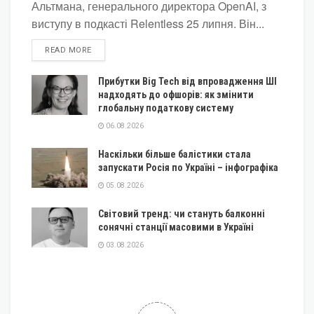
Альтмана, генерального директора OpenAI, з
виступу в подкасті Relentless 25 липня. Він...
DETAILS
READ MORE
Прибутки Big Tech від впровадження ШІ
надходять до офшорів: як змінити
глобальну податкову систему
06.08.2026
Наскільки більше балістики стала
запускати Росія по Україні – інфографіка
05.08.2026
Світовий тренд: чи стануть балконні
сонячні станції масовими в Україні
03.08.2026