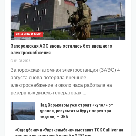
УКРАИНА И МИР
Запорожская АЭС вновь осталась без внешнего
электроснабжения
04.08.2026
Запорожская атомная электростанция (ЗАЭС) 4
августа снова потеряла внешнее
электроснабжение и около часа работала на
резервных дизель-генераторах....
Над Харьковом уже строят «купол» от
дронов, результаты будут через три
недели, — ОВА
«Ощадбанк» и «Укрэксимбанк» выставят ТОК Gulliver на
аукцион со стартовой ценой в $207 млн