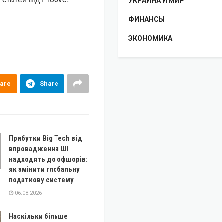
УКРАИНА И МИР
ФИНАНСЫ
ЭКОНОМИКА
are
Share
Прибутки Big Tech від
впровадження ШІ
надходять до офшорів:
як змінити глобальну
податкову систему
06.08.2026
Наскільки більше