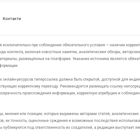
Контакти
я исключительно при соблюдении обязательного условия — наличии коррект
виды контента, включая новостные заметки, аналитические обзоры, авторские
атериалы, размещённые на платформе. Указание источника является обяза
формации.
гих онлайн-ресурсов гиперссылка должна быть открытой, доступной для инде
ствующих корректному переходу. Рекомендуется размещать ссылку непосре
 прозрачность происхождения информации, корректную атрибуцию и соблюден
яды, мнения или позиции, которые выражены авторами статей, аналитических
тов, их точность, оценочные суждения и возможные последствия использов
ы публикуются под ответственность их создателей, а редакция выступает л