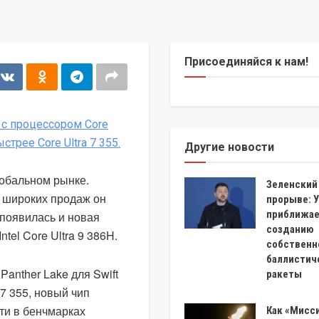
Присоединяйся к нам!
Другие новости
глобальном рынке.
Зеленский 
о широких продаж он
прорыве: 
приближае
 появилась и новая
созданию
el Core Ultra 9 386H.
собственн
баллистич
Panther Lake для Swift
ракеты
7 355, новый чип
ти в бенчмарках
Как «Мисс