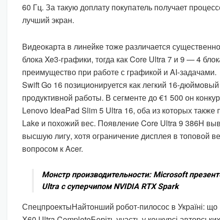
60 Гц. За такую доплату покупатель получает процес
лучший экран.
Видеокарта в линейке тоже различается существенно: 
блока Xe3-графики, тогда как Core Ultra 7 и 9 — 4 блок
преимущество при работе с графикой и AI-задачами.
Swift Go 16 позиционируется как легкий 16-дюймовый
продуктивной работы. В сегменте до €1 500 он конкур
Lenovo IdeaPad Slim 5 Ultra 16, оба из которых также
Lake и похожий вес. Появление Core Ultra 9 386H выв
высшую лигу, хотя ограничение дисплея в топовой в
вопросом к Acer.
Монстр производительности: Microsoft презент
Ultra с суперчипом NVIDIA RTX Spark
Спецпроекты
Найтонший робот-пилосос в Україні: що
X60 Ultra Complete
Беріть участь у конкурсі авторських