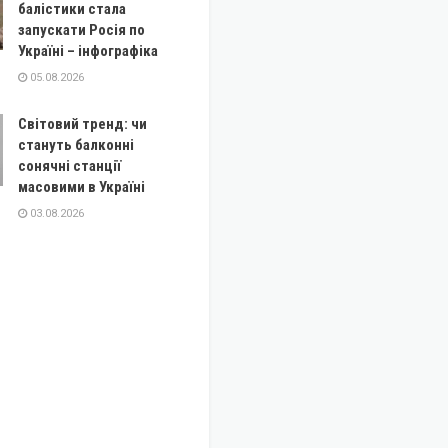
балістики стала
запускати Росія по
Україні – інфографіка
05.08.2026
Світовий тренд: чи
стануть балконні
сонячні станції
масовими в Україні
03.08.2026