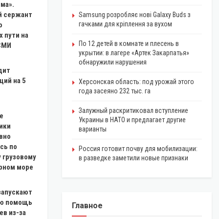
ма».
й сержант
Samsung розробляє нові Galaxy Buds з
гачками для кріплення за вухом
о
 пути на
По 12 детей в комнате и плесень в
 СМИ
укрытии: в лагере «Артек Закарпатья»
обнаружили нарушения
дит
ций на 5
Херсонская область: под урожай этого
года засеяно 232 тыс. га
Залужный раскритиковал вступление
е
Украины в НАТО и предлагает другие
ики
варианты
вно
сь по
Россия готовит почву для мобилизации:
 грузовому
в разведке заметили новые признаки
ерном море
запускают
ую помощь
Главное
ев из-за