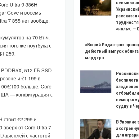
невыполни
ore Ultra 9 386H
Украински
ar Cove и восемь
рассказал 
tra 7 355 нет вообще.
трудностях
«ноль», —
умулятор на 70 Вт-ч,
сия того же ноутбука с
«Вырий Индастри» прово
дебютный выпуск облига
$1 259.
млрд грн
ГБ LPDDR5X, 512 ГБ SSD
Российски
розоне и £1 199 в
беспилотн
€100/£100 больше. Core
хладнокро
отбомбили
е США — конфигурация с
немецкому
судну в Ч
H стоит €2 299 и
В Украине 
вверх от Core Ultra 7
экстренн
ED-дисплей с частотой
для аграри