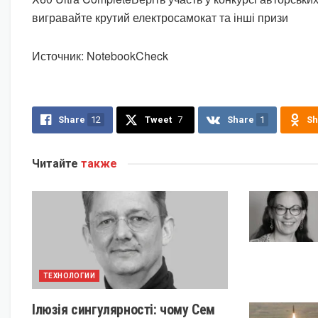
вигравайте крутий електросамокат та інші призи
Источник: NotebookCheck
Share
12
Tweet
7
Share
1
Sh
Читайте
также
ТЕХНОЛОГИИ
Ілюзія сингулярності: чому Сем