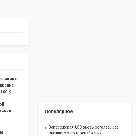
заявил о
Украина
тся к
ой
еской
Популярное
Запорожская АЭС вновь осталась без
ия
внешнего электроснабжения