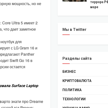
террора Р
сорную мощность, но не
море
Core Ultra 5 имеет 2
а, что дает заметное
Мы в Twitter
 ноутбук для
ирует с LG Gram 16 и
 предлагают Panther
Разделы сайта
одит Swift Go 16 в
ерсии остается
БИЗНЕС
КРИПТОВАЛЮТА
овала Surface Laptop
ПОЛИТИКА
ТЕХНОЛОГИИ
 варто знати про Dreame
 статей від Proove: