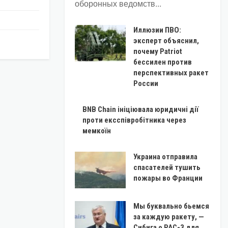
оборонных ведомств...
Иллюзии ПВО:
эксперт объяснил,
почему Patriot
бессилен против
перспективных ракет
России
BNB Chain ініціювала юридичні дії
проти ексспівробітника через
мемкоїн
Украина отправила
спасателей тушить
пожары во Франции
Мы буквально бьемся
за каждую ракету, —
Сибига о PAC-3 для