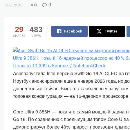
A
0
02.06.2026
A
29
483
Facebook
Twitter
SHARES
VIEWS
Acer запустила Intel-версию Swift Go 16 AI OLED на 
Ноутбук анонсировали еще в январе 2026 года, но д
дошел только сейчас. Вместе с глобальным запуском
топовая конфигурация — на 16-ядерном процессоре Int
Core Ultra 9 386H — пока что самый мощный вариант 
Go 16. По сравнению с предыдущим топом Core Ultra 
демонстрирует более 40% прирост производительнос