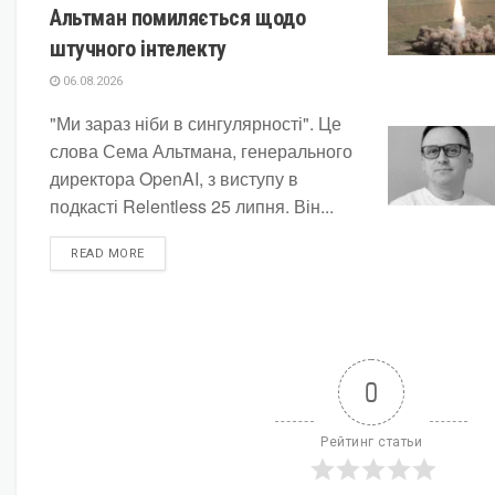
Альтман помиляється щодо
штучного інтелекту
06.08.2026
"Ми зараз ніби в сингулярності". Це
слова Сема Альтмана, генерального
директора OpenAI, з виступу в
подкасті Relentless 25 липня. Він...
DETAILS
READ MORE
0
Рейтинг статьи