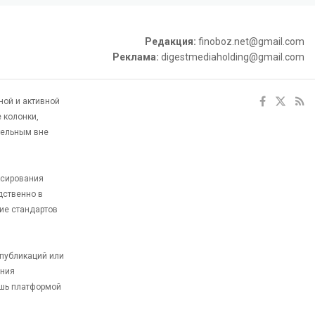
Редакция:
finoboz.net@gmail.com
Реклама:
digestmediaholding@gmail.com
ной и активной
 колонки,
тельным вне
ксирования
дственно в
ие стандартов
 публикаций или
ания
ишь платформой