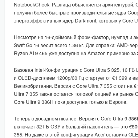
NotebookCheck. Разница объясняется архитектурой: C
получил более быстрые производительные ядра Coug
энергоэффективных ядер Darkmont, которых у Core Ul
Несмотря на 16-дюймовый форм-фактор, нумпад и акк
Swift Go 16 весит всего 1.36 кг. Для справки: AMD-вер
Ryzen AI 9 465 уже доступна на Amazon примерно за 
Базовая Intel-Конфигурация с Core Ultra 5 325, 16 
и OLED-дисплеем 1200p/60 Гц стартует от €1 399 в ев
Великобритании. Версия с Core Ultra 7 355 стоит на 
Ultra 7 355 также остается топовой опцией на рынк
Core Ultra 9 386H пока доступна только в Европе.
Теперь о досадном нюансе. Версия с Core Ultra 9 386
включает 32 ГБ ОЗУ и больший накопитель — это €800 
355. Но даже в этой конфигурации Acer оставила OL