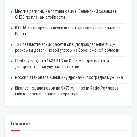
Многие регионы не готовы к зиме: Зеленский созывает
СНБО по планам стойкости
В США заговорили о нехватке сил для защиты Израиля от
Ирана
120 баллистических ракет и спецподразделение КНДР:
раскрыты детали новой угрозы из Воронежской области
Strategy продала 1638 BTC на $105 млн для виплати
дивідендів та викупу власних акцій
Россия атаковала Киевщину дронами, пострадал мужчина
Binance подала позов на $473 млн проти RedotPay через
нібито перенаправлення користувачів
Главное
ЭКОНОМИКА