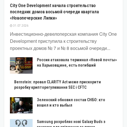
City One Development начала строительство
последних домов восьмой очереди квартала
«Новопечерские Липки»
31.07.2026
Инвестиционно-девелоперская компания City One
Development приступила к строительству
проектных домов № 7 и № 8 восьмой очереди...
Россия атаковала терминал «Новой почты»
на Харьковщине, есть погибший
Bernstein: провал CLARITY Act може прискорити
розробку крипторегулювання SEC і CFTC
Зеленский обновил состав СНБО: кто
вошел и кто выбыл
Samsung розробляє нові Galaxy Buds з
гачками для кріплення за вухом