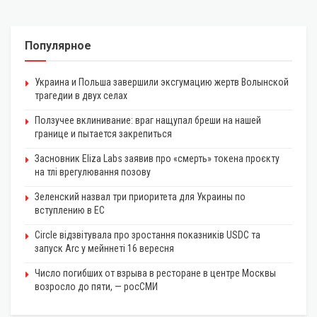
Популярное
Украина и Польша завершили эксгумацию жертв Волынской
трагедии в двух селах
Ползучее вклинивание: враг нащупал бреши на нашей
границе и пытается закрепиться
Засновник Eliza Labs заявив про «смерть» токена проєкту
на тлі врегулювання позову
Зеленский назвал три приоритета для Украины по
вступлению в ЕС
Circle відзвітувала про зростання показників USDC та
запуск Arc у мейннеті 16 вересня
Число погибших от взрыва в ресторане в центре Москвы
возросло до пяти, — росСМИ