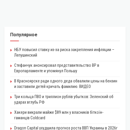
Популярное
НБУ повысил ставку из-за риска закрепления инфляции –
Лепушинский
Стефанчук анонсировал представительство ВР в
Европарламенте и упомянул Польшу
В Красноярске ради одного деда обвалили цены на бензин
и заставили детей кричать фамилию. ВИДЕО
Три кольца ПВО и триллион рублів убытков: Зеленский об
ударах вглубь РФ
Хакери викрали майже $89 млн у власників біткоїн-
гаманців Coldcard
Dragon Capital ухудшила прогноз роста ВВП Украины в 2026г