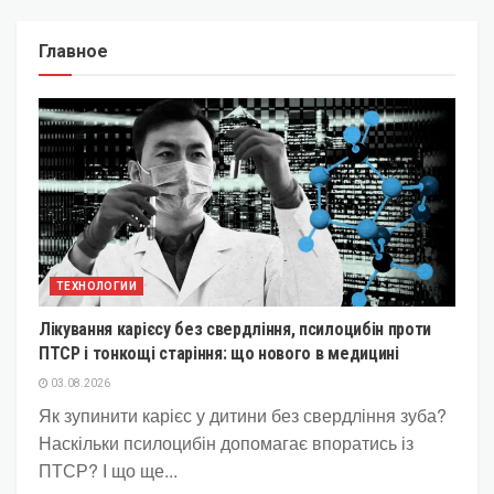
Главное
ТЕХНОЛОГИИ
Лікування карієсу без свердління, псилоцибін проти
ПТСР і тонкощі старіння: що нового в медицині
03.08.2026
Як зупинити карієс у дитини без свердління зуба?
Наскільки псилоцибін допомагає впоратись із
ПТСР? І що ще...