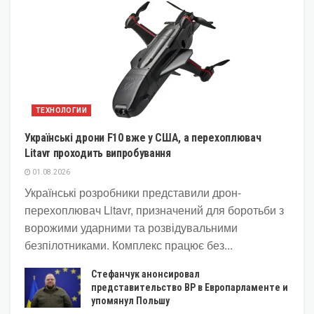
ТЕХНОЛОГИИ
Українські дрони F10 вже у США, а перехоплювач
Litavr проходить випробування
01.08.2026
Українські розробники представили дрон-
перехоплювач Litavr, призначений для боротьби з
ворожими ударними та розвідувальними
безпілотниками. Комплекс працює без...
Стефанчук анонсировал
представительство ВР в Европарламенте и
упомянул Польшу