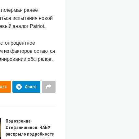
Штилерман ранее
ояться испытания новой
вый аналог Patriot.
 стопроцентное
м из факторов остаются
анировании обстрелов.
are
Share
Подозрение
Стефанишиной: НАБУ
раскрыло подробности