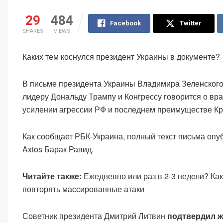
29
484
Facebook
Twitter
SHARES
VIEWS
Каких тем коснулся президент Украины в документе?
В письме президента Украины Владимира Зеленского
лидеру Дональду Трампу и Конгрессу говорится о вра
усилении агрессии РФ и последнем преимуществе Кр
Как сообщает РБК-Украина, полный текст письма опу
Axios Барак Равид.
Читайте также:
Ежедневно или раз в 2-3 недели? Ка
повторять массированные атаки
Советник президента Дмитрий Литвин
подтвердил 