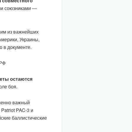
 совместного
ми союзниками —
дним из важнейших
Америки, Украины,
о в документе.
 РФ
кеты остаются
оле боя.
зненно важный
Patriot PAC-3 и
ские баллистические