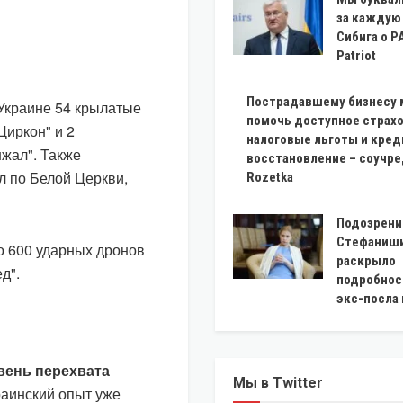
за каждую 
Сибига о P
Patriot
Пострадавшему бизнесу 
 Украине 54 крылатые
помочь доступное страхо
Циркон" и 2
налоговые льготы и кред
жал". Также
восстановление – соучр
 по Белой Церкви,
Rozetka
Подозрени
Стефаниши
о 600 ударных дронов
раскрыло
д".
подробнос
экс-посла
вень перехвата
Мы в Twitter
раинский опыт уже