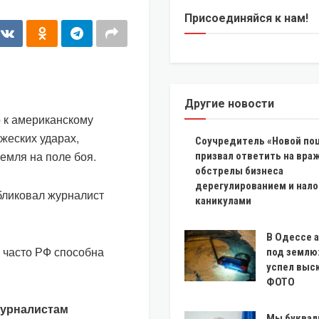
Присоединяйся к нам!
Другие новости
 к американскому
жеских ударах,
Соучредитель «Новой п
емля на поле боя.
призвал ответить на вра
обстрелы бизнеса
дерегулированием и нал
бликовал журналист
каникулами
В Одессе 
к часто РФ способна
под землю
успел выс
ФОТО
журналистам
Мы буквал