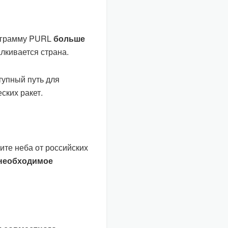
рограмму PURL
больше
алкивается страна.
тупный путь для
ских ракет.
ите неба от российских
 необходимое