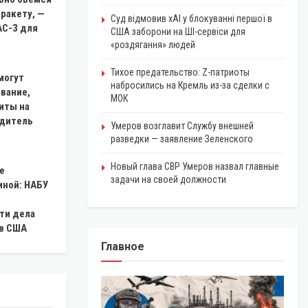
ракету, —
Суд відмовив xAI у блокуванні першої в
AC-3 для
США заборони на ШІ-сервіси для
«роздягання» людей
Тихое предательство: Z-патриоты
могут
набросились на Кремль из-за сделки с
вание,
МОК
иты на
едитель
Умеров возглавит Службу внешней
разведки — заявление Зеленского
Новый глава СВР Умеров назвал главные
е
задачи на своей должности
ной: НАБУ
ти дела
 в США
Главное