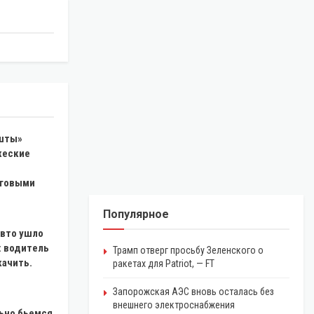
ошты»
жеские
оговыми
Популярное
авто ушло
: водитель
Трамп отверг просьбу Зеленского о
качить.
ракетах для Patriot, — FT
Запорожская АЭС вновь осталась без
внешнего электроснабжения
ьно бьемся