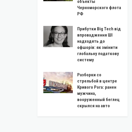
объекты
Черноморского флота
РФ
Прибутки Big Tech від
впровадження ШІ
надходять до
офшорів: як змінити
глобальну податкову
систему
Разборки со
стрельбой в центре
Кривого Рога: ранен
мужчина,
вооруженный беглец
скрылся на авто