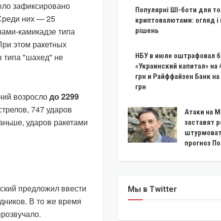
было зафиксировано
Популярні ШІ-боти для то
Среди них — 25
криптовалютами: огляд і
нами-камикадзе типа
рішень
 При этом ракетных
 типа "шахед" не
НБУ в июле оштрафовал б
«Украинский капитал» на 
грн и Райффайзен Банк на
грн
ений возросло
до 2299
стрелов, 747 ударов
Атаки на 
раньше, ударов ракетами
заставят 
штурмоват
прогноз П
ский предложил ввести
Мы в Twitter
дников. В то же время
прозвучало.