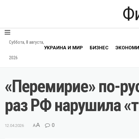
Ф
Суббота, 8 августа,
УКРАИНА И МИР
БИЗНЕС
ЭКОНОМ
2026
«Перемирие» по-рус
раз РФ нарушила «
A
0
12.04.2026
A