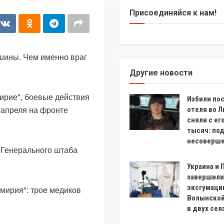
Присоединяйся к нам!
ишины. Чем именно враг
Другие новости
ирие", боевые действия
Избили по
 апреля на фронте
отеля во Л
сняли с ег
тысяч: по
несоверш
 Генерального штаба
Украина и
завершили
эксгумаци
мирия": трое медиков
Волынской
в двух сел