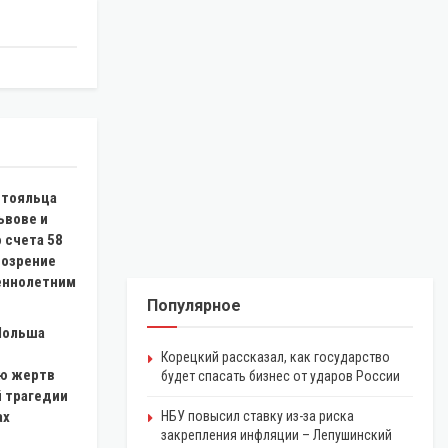
стояльца
ьвове и
о счета 58
дозрение
еннолетним
Популярное
 Польша
Корецкий рассказал, как государство
ю жертв
будет спасать бизнес от ударов России
 трагедии
ах
НБУ повысил ставку из-за риска
закрепления инфляции – Лепушинский