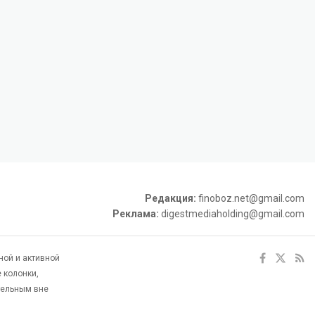
Редакция:
finoboz.net@gmail.com
Реклама:
digestmediaholding@gmail.com
ной и активной
 колонки,
тельным вне