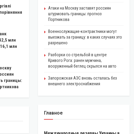
ргівлі
Атаки на Москву заставят россиян
 порівняння
штурмовать границы: прогноз
Портникова
Военнослужащие-контрактники могут
анк
выезжать за границу: в каких случаях это
42,5 млн
разрешено
 16,1 млн
Разборки со стрельбой в центре
Кривого Рога: ранен мужчина,
вооруженный беглец скрылся на авто
Москву
россиян
Запорожская АЭС вновь осталась без
ь границы:
внешнего электроснабжения
ортникова
Главное
ЭКОНОМИКА
Международные резервы Украины в