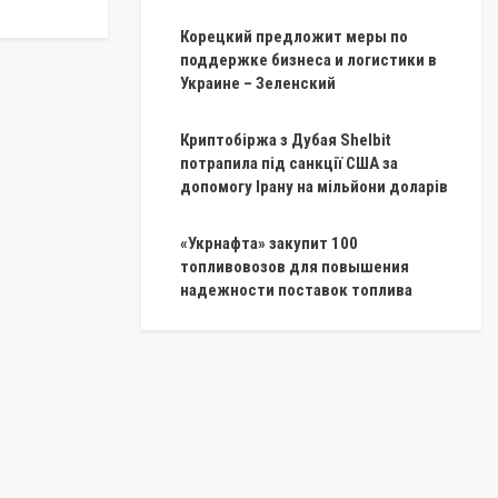
Корецкий предложит меры по
поддержке бизнеса и логистики в
Украине – Зеленский
Криптобіржа з Дубая Shelbit
потрапила під санкції США за
допомогу Ірану на мільйони доларів
«Укрнафта» закупит 100
топливовозов для повышения
надежности поставок топлива