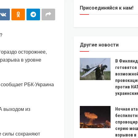
Присоединяйся к нам!
?
Другие новости
гораздо осторожнее,
 разрыва в уровне
В Финлянд
готовятся 
возможно
провокаци
 сообщает РБК-Украина
против НА
украински
А выходом из
Ночная ата
беспилотн
спровоцир
серию мо
е силы сохраняют
взрывов в