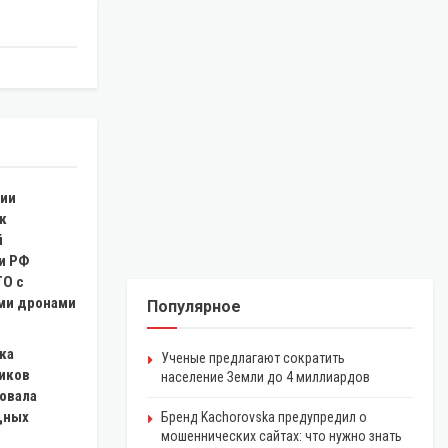
ии
к
й
и РФ
ТО с
ми дронами
Популярное
ка
Ученые предлагают сократить
иков
население Земли до 4 миллиардов
овала
щных
Бренд Kachorovska предупредил о
мошеннических сайтах: что нужно знать