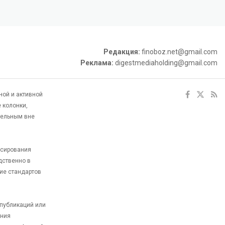
Редакция:
finoboz.net@gmail.com
Реклама:
digestmediaholding@gmail.com
ной и активной
 колонки,
тельным вне
ксирования
дственно в
ие стандартов
 публикаций или
ания