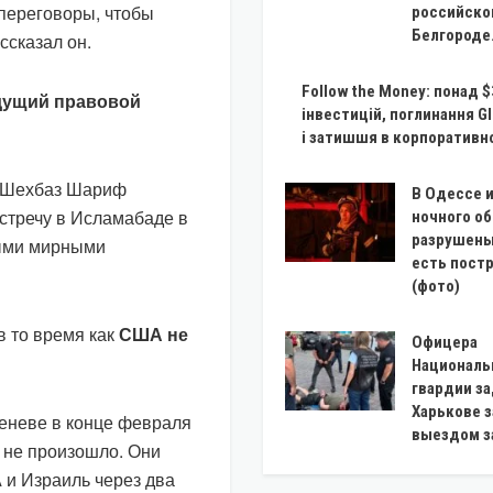
 переговоры, чтобы
российско
Белгороде
ссказал он.
Follow the Money: понад 
дущий правовой
інвестицій, поглинання Gl
і затишшя в корпоративн
а Шехбаз Шариф
В Одессе и
стречу в Исламабаде в
ночного о
разрушены
ными мирными
есть пост
(фото)
в то время как
США не
Офицера
Националь
гвардии з
Харькове з
еневе в конце февраля
выездом з
 не произошло. Они
и Израиль через два